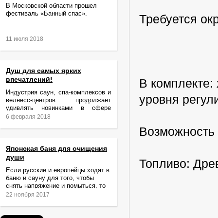
В Московской области прошел
фестиваль «Банный спас».
Требуется ок
11 июля 2018
Душ для самых ярких
впечатлений!
В комплекте:
Индустрия саун, спа-комплексов и
уровня регул
велнесс-центров продолжает
удивлять новинками в сфере
релаксации и ухода за телом.
6 февраля 2018
Возможность 
Японская баня для очищения
души
Топливо: Дре
Если русские и европейцы ходят в
баню и сауну для того, чтобы
снять напряжение и помыться, то
жители Японии идут туда за
22 ноября 2017
очищением не только тела,