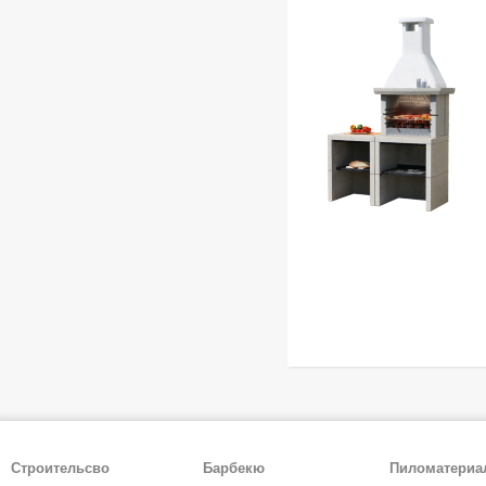
Строительсво
Барбекю
Пиломатери