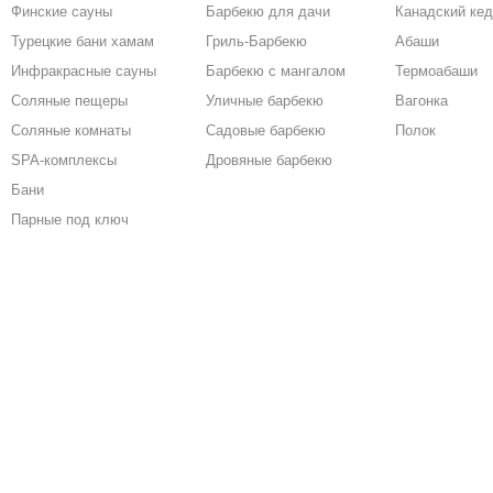
Финские сауны
Барбекю для дачи
Канадский ке
Турецкие бани хамам
Гриль-Барбекю
Абаши
Инфракрасные сауны
Барбекю с мангалом
Термоабаши
Соляные пещеры
Уличные барбекю
Вагонка
Соляные комнаты
Садовые барбекю
Полок
SPA-комплексы
Дровяные барбекю
Бани
Парные под ключ