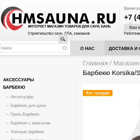
Время р
+7 (
Ваш к
Строительство саун, СПА, хамамов
Работаем
Поиск
О НАС
ДОСТАВКА И 
Главная
/
Магазин
Вы здесь
Барбекю Korsika/
АКСЕССУАРЫ
БАРБЕКЮ
Хит продаж
Аксессуары
Барбекю для дачи
Гриль-Барбекю
Барбекю с мангалом
Уличные барбекю