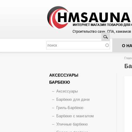
Строительство саун, СПА, хамамов
Поиск
О Н
Вы з
Глав
Ба
АКСЕССУАРЫ
БАРБЕКЮ
Аксессуары
Барбекю для дачи
Гриль-Барбекю
Барбекю с мангалом
Уличные барбекю