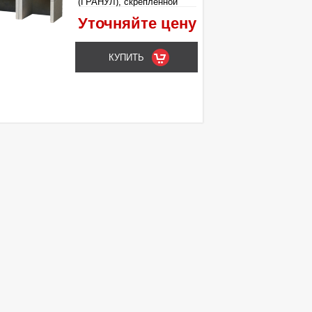
(ГРАНУЛ), скрепленной
цементом.
Уточняйте цену