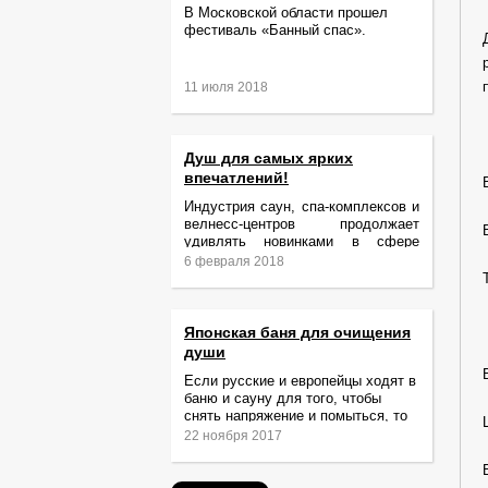
В Московской области прошел
фестиваль «Банный спас».
11 июля 2018
Душ для самых ярких
впечатлений!
Индустрия саун, спа-комплексов и
велнесс-центров продолжает
удивлять новинками в сфере
релаксации и ухода за телом.
6 февраля 2018
Японская баня для очищения
души
Если русские и европейцы ходят в
баню и сауну для того, чтобы
снять напряжение и помыться, то
жители Японии идут туда за
22 ноября 2017
очищением не только тела,