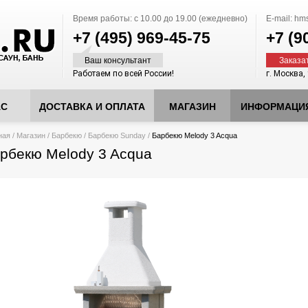
Время работы:
с 10.00 до 19.00 (ежедневно)
E-mail:
hms
+7 (495)
969-45-75
+7 (9
Ваш консультант
Заказа
Работаем по всей России!
г. Москва,
АС
ДОСТАВКА И ОПЛАТА
МАГАЗИН
ИНФОРМАЦИ
десь
ная
/
Магазин
/
Барбекю
/
Барбекю Sunday
/
Барбекю Melody 3 Acqua
рбекю Melody 3 Acqua