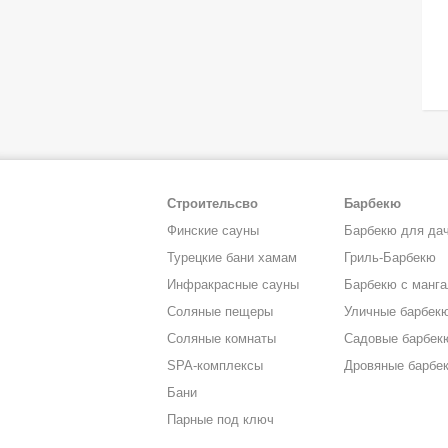
Строительсво
Барбекю
Финские сауны
Барбекю для да
Турецкие бани хамам
Гриль-Барбекю
Инфракрасные сауны
Барбекю с манг
Соляные пещеры
Уличные барбек
Соляные комнаты
Садовые барбек
SPA-комплексы
Дровяные барбе
Бани
Парные под ключ