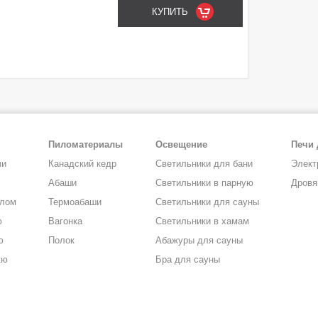
Пиломатериалы
Освещение
Печи 
чи
Канадский кедр
Светильники для бани
Элект
Абаши
Светильники в парную
Дровя
алом
Термоабаши
Светильники для сауны
ю
Вагонка
Светильники в хамам
ю
Полок
Абажуры для сауны
кю
Бра для сауны