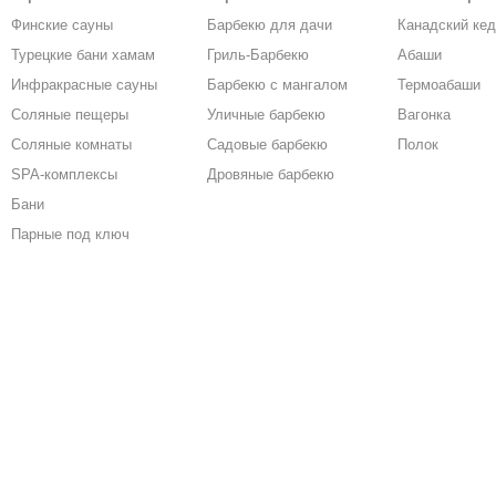
Финские сауны
Барбекю для дачи
Канадский ке
Турецкие бани хамам
Гриль-Барбекю
Абаши
Инфракрасные сауны
Барбекю с мангалом
Термоабаши
Соляные пещеры
Уличные барбекю
Вагонка
Соляные комнаты
Садовые барбекю
Полок
SPA-комплексы
Дровяные барбекю
Бани
Парные под ключ