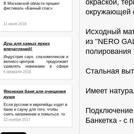
окраской, те
В Московской области прошел
фестиваль «Банный спас».
окружающей 
11 июля 2018
Исходный мат
из "NERO GAL
Душ для самых ярких
впечатлений!
полирования "
Индустрия саун, спа-комплексов и
велнесс-центров продолжает
удивлять новинками в сфере
Стальная выт
релаксации и ухода за телом.
6 февраля 2018
Имеет натура
Японская баня для очищения
души
Если русские и европейцы ходят в
Подключение 
баню и сауну для того, чтобы
снять напряжение и помыться, то
Банкетка - с 
жители Японии идут туда за
22 ноября 2017
очищением не только тела,