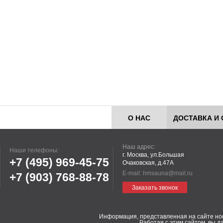
О НАС
ДОСТАВКА И 
Наш адрес:
Наши телефоны:
г. Москва, ул.Большая
+7 (495)
969-45-75
Очаковская, д.47А
E-mail:
hmsauna@mail.ru
+7 (903)
768-88-78
Заказать звонок
Информация, представленная на сайте но
Работая с этим сайтом, вы д