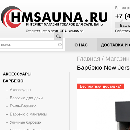
Время р
+7 (
Ваш к
Строительство саун, СПА, хамамов
Работаем
Поиск
О НАС
ДОСТАВКА И 
Главная
/
Магазин
Вы здесь
Барбекю New Jers
АКСЕССУАРЫ
БАРБЕКЮ
Бесплатная доставка*
Аксессуары
Барбекю для дачи
Гриль-Барбекю
Барбекю с мангалом
Уличные барбекю