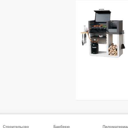
Строительсво
Барбекю
Пиломатери