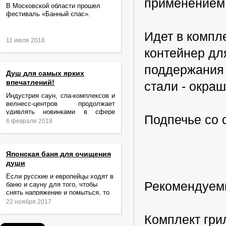
применением 
В Московской области прошел
фестиваль «Банный спас».
Идет в компл
11 июля 2018
контейнер дл
поддержания
Душ для самых ярких
впечатлений!
стали - окраш
Индустрия саун, спа-комплексов и
велнесс-центров продолжает
удивлять новинками в сфере
Подпечье со 
релаксации и ухода за телом.
6 февраля 2018
Японская баня для очищения
души
Если русские и европейцы ходят в
Рекомендуем
баню и сауну для того, чтобы
снять напряжение и помыться, то
жители Японии идут туда за
22 ноября 2017
очищением не только тела,
Комплект грил