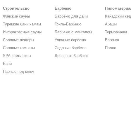
Строительсво
Барбекю
Пиломатери
Финские сауны
Барбекю для дачи
Канадский ке
Турецкие бани хамам
Гриль-Барбекю
Абаши
Инфракрасные сауны
Барбекю с мангалом
Термоабаши
Соляные пещеры
Уличные барбекю
Вагонка
Соляные комнаты
Садовые барбекю
Полок
SPA-комплексы
Дровяные барбекю
Бани
Парные под ключ