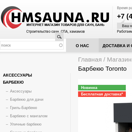
Время р
+7 (
Ваш к
Строительство саун, СПА, хамамов
Работаем
Поиск
О НАС
ДОСТАВКА И 
Главная
/
Магазин
Вы здесь
Барбекю Toronto
АКСЕССУАРЫ
БАРБЕКЮ
Новинка
Аксессуары
Бесплатная доставка*
Барбекю для дачи
Гриль-Барбекю
Барбекю с мангалом
Уличные барбекю