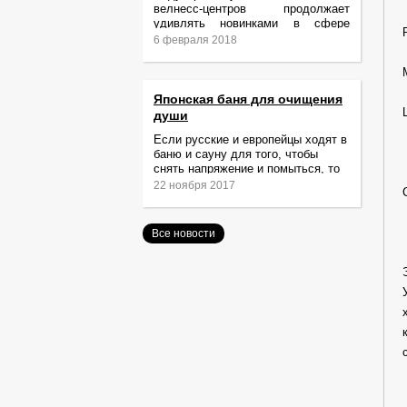
велнесс-центров продолжает
удивлять новинками в сфере
релаксации и ухода за телом.
6 февраля 2018
Японская баня для очищения
души
Если русские и европейцы ходят в
баню и сауну для того, чтобы
снять напряжение и помыться, то
жители Японии идут туда за
22 ноября 2017
очищением не только тела,
Все новости