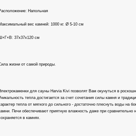
Расположение: Напольная
Максимальный вес камней: 1000 кг. Ø 5-10 см
Ш×Г×В: 37х37х120 см
Cила жизни от самой природы.
Электрокаменки для сауны Harvia Kivi позволят Вам окунуться в роскош
Уникальность тепла достигается за счет сочетания силы камня и традиц
характер тепла от мягкого до сильного - достаточно плеснуть воды на б
камни. Печи обеспечивают приятную влажность даже при сравнительно н
сохраняется в камнях.