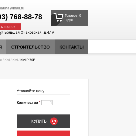
auna@mail.ru
03)
768-88-78
Товаров: 0
0 руб.
ть звонок
 ул.Большая Очаковская, д.47 А
Я
СТРОИТЕЛЬСТВО
КОНТАКТЫ
ие
/
Kivi
/
Kivi
/
Kivi PI70E
Уточняйте цену
Количество
*