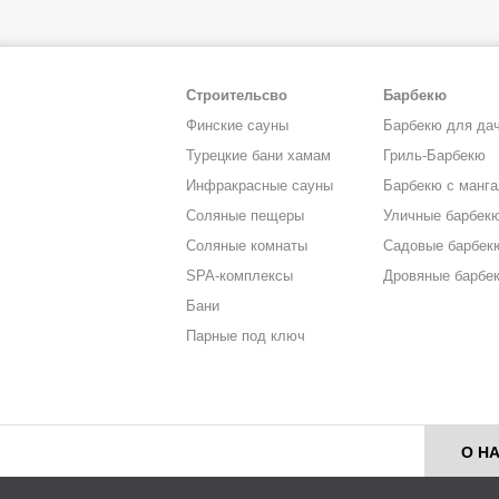
Строительсво
Барбекю
Финские сауны
Барбекю для да
Турецкие бани хамам
Гриль-Барбекю
Инфракрасные сауны
Барбекю с манг
Соляные пещеры
Уличные барбек
Соляные комнаты
Садовые барбек
SPA-комплексы
Дровяные барбе
Бани
Парные под ключ
О Н