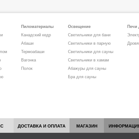
Пиломатериалы
Освещение
Печи 
чи
Канадский кедр
Светильники для бани
Элект
Абаши
Светильники в парную
Дровя
алом
Термоабаши
Светильники для сауны
ю
Вагонка
Светильники в хамам
ю
Полок
Абажуры для сауны
кю
Бра для сауны
АС
ДОСТАВКА И ОПЛАТА
МАГАЗИН
ИНФОРМАЦИ