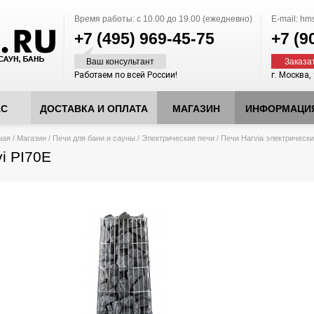
Время работы:
с 10.00 до 19.00 (ежедневно)
E-mail:
hms
+7 (495)
969-45-75
+7 (9
Ваш консультант
Заказа
Работаем по всей России!
г. Москва,
АС
ДОСТАВКА И ОПЛАТА
МАГАЗИН
ИНФОРМАЦИ
десь
ная
/
Магазин
/
Печи для бани и сауны
/
Электрические печи
/
Печи Harvia электрическ
vi PI70E