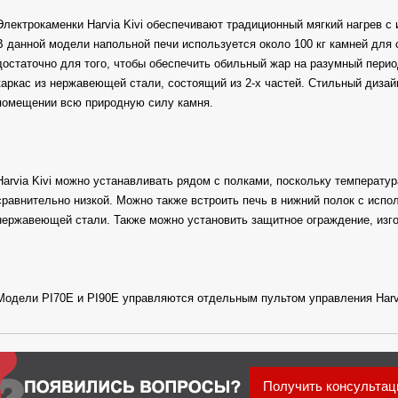
Электрокаменки Harvia Kivi обеспечивают традиционный мягкий нагрев с
В данной модели напольной печи используется около 100 кг камней для 
достаточно для того, чтобы обеспечить обильный жар на разумный пери
каркас из нержавеющей стали, состоящий из 2-х частей. Стильный диза
помещении всю природную силу камня.
Harvia Kivi можно устанавливать рядом с полками, поскольку температу
сравнительно низкой. Можно также встроить печь в нижний полок с исп
нержавеющей стали. Также можно установить защитное ограждение, изго
Модели PI70E и PI90E управляются отдельным пультом управления Harv
Получить консульта