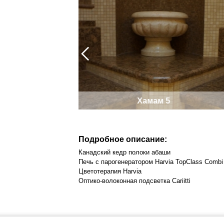
3
Хамам 2
Подробное описание:
Канадский кедр полоки абаши
Печь с парогенератором Harvia TopClass Combi
Цветотерапия Harvia
Оптико-волоконная подсветка Cariitti