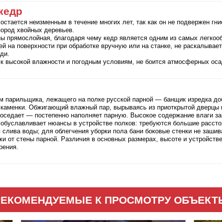
кедр
остается неизменным в течение многих лет, так как он не подвержен гни
пород хвойных деревьев.
ы прямослойная, благодаря чему кедр является одним из самых легкоо
ей на поверхности при обработке вручную или на станке, не раскалывает
ди.
к высокой влажности и погодным условиям, не боится атмосферных оса
м парильщика, лежащего на полке русской парной — банщик изредка до
каменки. Обжигающий влажный пар, вырываясь из приоткрытой дверцы к
 оседает — постепенно наполняет парную. Высокое содержание влаги з
о обуславливает нюансы в устройстве полков: требуются большие расст
 слива воды; для облегчения уборки пола бани боковые стенки не заши
ки от стены парной. Различия в основных размерах, высоте и устройств
рения.
РЕКОМЕНДУЕМЫЕ К ПРОСМОТРУ ОБЪЕКТ