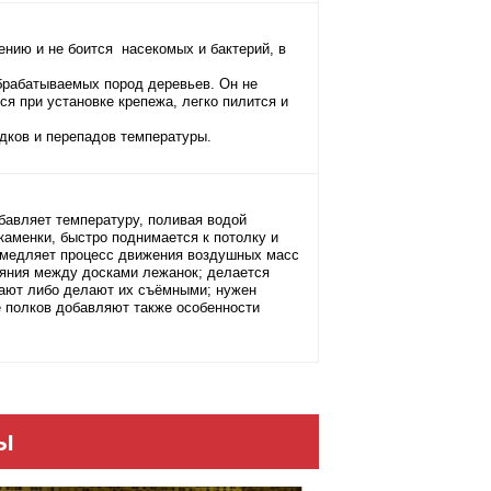
ению и не боится насекомых и бактерий, в
брабатываемых пород деревьев. Он не
ся при установке крепежа, легко пилится и
дков и перепадов температуры.
бавляет температуру, поливая водой
аменки, быстро поднимается к потолку и
амедляет процесс движения воздушных масс
ояния между досками лежанок; делается
вают либо делают их съёмными; нужен
е полков добавляют также особенности
Ы