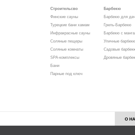
Строительсво
Барбекю
Финские сауны
Барбекю для да
Турецкие бани хамам
Гриль-Барбекю
Инфракрасные сауны
Барбекю с манг
Соляные пещеры
Уличные барбек
Соляные комнаты
Садовые барбек
SPA-комплексы
Дровяные барбе
Бани
Парные под ключ
О Н