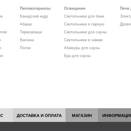
Пиломатериалы
Освещение
Печи 
чи
Канадский кедр
Светильники для бани
Элект
Абаши
Светильники в парную
Дровя
алом
Термоабаши
Светильники для сауны
ю
Вагонка
Светильники в хамам
ю
Полок
Абажуры для сауны
кю
Бра для сауны
АС
ДОСТАВКА И ОПЛАТА
МАГАЗИН
ИНФОРМАЦИ