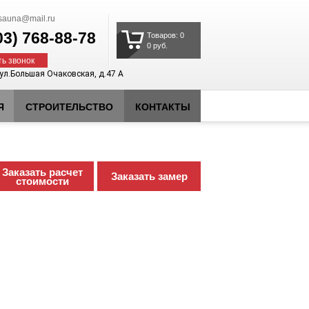
auna@mail.ru
03)
768-88-78
Товаров: 0
0 руб.
ть звонок
 ул.Большая Очаковская, д.47 А
Я
СТРОИТЕЛЬСТВО
КОНТАКТЫ
Заказать расчет
Заказать замер
стоимости