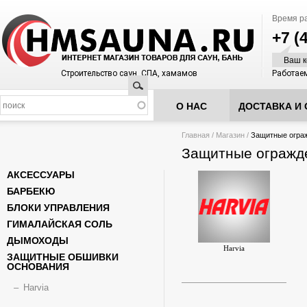
Время р
+7 (
Ваш к
Строительство саун, СПА, хамамов
Работаем
Поиск
О НАС
ДОСТАВКА И 
Вы здесь
Главная
/
Магазин
/
Защитные ограж
Защитные огражд
АКСЕССУАРЫ
БАРБЕКЮ
БЛОКИ УПРАВЛЕНИЯ
ГИМАЛАЙСКАЯ СОЛЬ
ДЫМОХОДЫ
Harvia
ЗАЩИТНЫЕ ОБШИВКИ
ОСНОВАНИЯ
Harvia