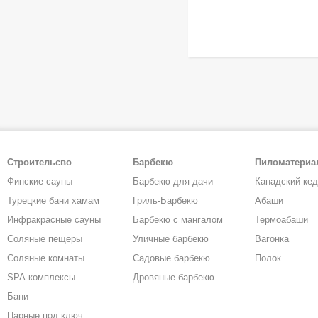
Строительсво
Барбекю
Пиломатери
Финские сауны
Барбекю для дачи
Канадский ке
Турецкие бани хамам
Гриль-Барбекю
Абаши
Инфракрасные сауны
Барбекю с мангалом
Термоабаши
Соляные пещеры
Уличные барбекю
Вагонка
Соляные комнаты
Садовые барбекю
Полок
SPA-комплексы
Дровяные барбекю
Бани
Парные под ключ