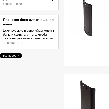
релаксации и ухода за телом.
6 февраля 2018
Японская баня для очищения
души
Если русские и европейцы ходят в
баню и сауну для того, чтобы
снять напряжение и помыться, то
жители Японии идут туда за
22 ноября 2017
очищением не только тела,
Все новости