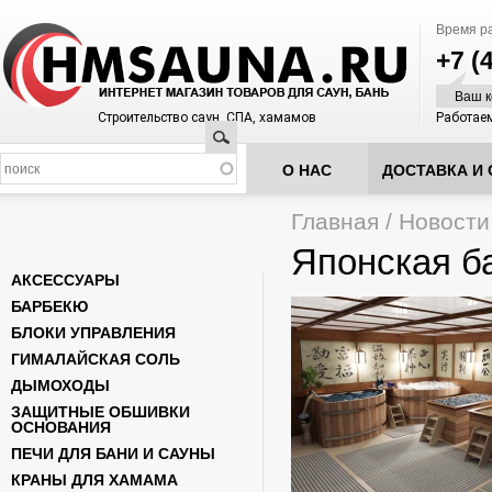
Время р
+7 (
Ваш к
Строительство саун, СПА, хамамов
Работаем
Поиск
О НАС
ДОСТАВКА И 
Главная
/
Новости
Вы здесь
Японская б
АКСЕССУАРЫ
БАРБЕКЮ
БЛОКИ УПРАВЛЕНИЯ
ГИМАЛАЙСКАЯ СОЛЬ
ДЫМОХОДЫ
ЗАЩИТНЫЕ ОБШИВКИ
ОСНОВАНИЯ
ПЕЧИ ДЛЯ БАНИ И САУНЫ
КРАНЫ ДЛЯ ХАМАМА