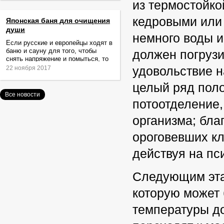
из термостойко
кедровыми или
Японская баня для очищения
души
немного воды и
Если русские и европейцы ходят в
баню и сауну для того, чтобы
должен погрузи
снять напряжение и помыться, то
жители Японии идут туда за
22 ноября 2017
удовольствие н
очищением не только тела,
целый ряд пол
Все новости
потоотделение,
организма; бла
ороговевших кл
действуя на пс
Следующим этап
которую может 
температуры до