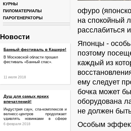
КУРНЫ
офуро (японско
ПИЛОМАТЕРИАЛЫ
ПАРОГЕНЕРАТОРЫ
на спокойный л
расслабиться и
Новости
Японцы - особ
Банный фестиваль в Кашире!
поэтому посеще
В Московской области прошел
каждый из кото
фестиваль «Банный спас».
восстановления
11 июля 2018
ему следует пр
бочка может бы
Душ для самых ярких
оборудована ла
впечатлений!
Индустрия саун, спа-комплексов и
не должен быт
велнесс-центров продолжает
удивлять новинками в сфере
Особым эффект
релаксации и ухода за телом.
6 февраля 2018