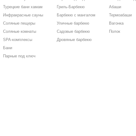
Турецкие бани хамам
Гриль-Барбекю
Абаши
Инфракрасные сауны
Барбекю с мангалом
Термоабаши
Соляные пещеры
Уличные барбекю
Вагонка
Соляные комнаты
Садовые барбекю
Полок
SPA-комплексы
Дровяные барбекю
Бани
Парные под ключ