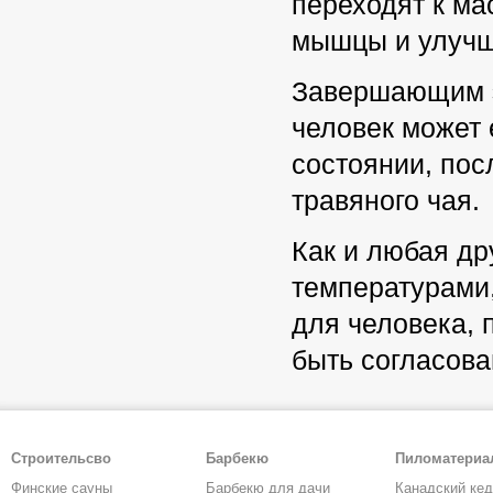
переходят к м
мышцы и улучш
Завершающим э
человек может
состоянии, пос
травяного чая.
Как и любая др
температурами,
для человека,
быть согласова
Строительсво
Барбекю
Пиломатери
Финские сауны
Барбекю для дачи
Канадский ке