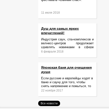
11 июля 2018
Душ для самых ярких
впечатлений!
Индустрия саун, спа-комплексов и
велнесс-центров продолжает
удивлять новинками в сфере
релаксации и ухода за телом.
6 февраля 2018
Японская баня для очищения
души
Если русские и европейцы ходят в
баню и сауну для того, чтобы
снять напряжение и помыться, то
жители Японии идут туда за
22 ноября 2017
очищением не только тела,
Все новости