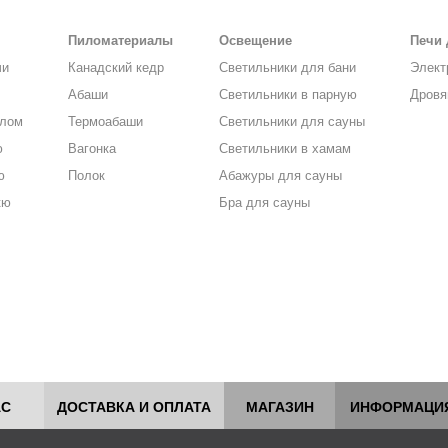
Пиломатериалы
Освещение
Печи 
чи
Канадский кедр
Светильники для бани
Элект
Абаши
Светильники в парную
Дровя
алом
Термоабаши
Светильники для сауны
ю
Вагонка
Светильники в хамам
ю
Полок
Абажуры для сауны
кю
Бра для сауны
АС
ДОСТАВКА И ОПЛАТА
МАГАЗИН
ИНФОРМАЦИ