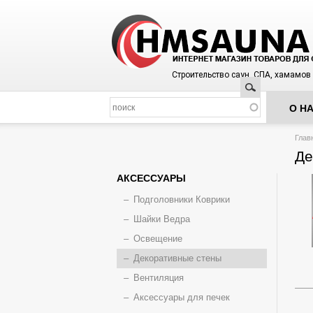
Строительство саун, СПА, хамамов
Поиск
О Н
Вы з
Глав
Де
АКСЕССУАРЫ
Подголовники Коврики
Шайки Ведра
Освещение
Декоративные стены
Вентиляция
Аксессуары для печек