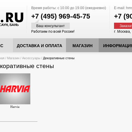
Время работы:
с 10.00 до 19.00 (ежедневно)
E-mail:
hms
+7 (495)
969-45-75
+7 (9
Ваш консультант
Заказа
Работаем по всей России!
г. Москва,
АС
ДОСТАВКА И ОПЛАТА
МАГАЗИН
ИНФОРМАЦИ
десь
ная
/
Магазин
/
Аксессуары
/
Декоративные стены
коративные стены
Harvia