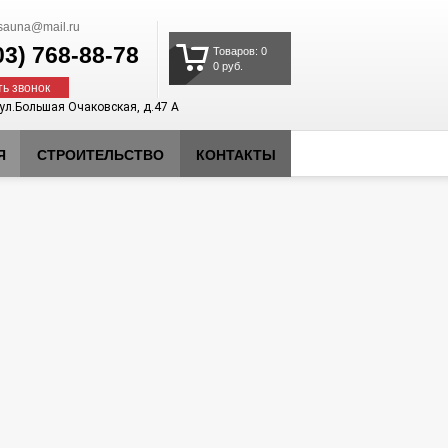
auna@mail.ru
03)
768-88-78
Товаров: 0
0 руб.
ть звонок
 ул.Большая Очаковская, д.47 А
Я
СТРОИТЕЛЬСТВО
КОНТАКТЫ