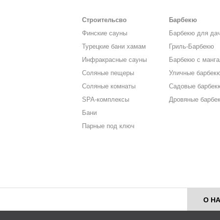
Строительсво
Барбекю
Финские сауны
Барбекю для да
Турецкие бани хамам
Гриль-Барбекю
Инфракрасные сауны
Барбекю с манг
Соляные пещеры
Уличные барбек
Соляные комнаты
Садовые барбек
SPA-комплексы
Дровяные барбе
Бани
Парные под ключ
О Н