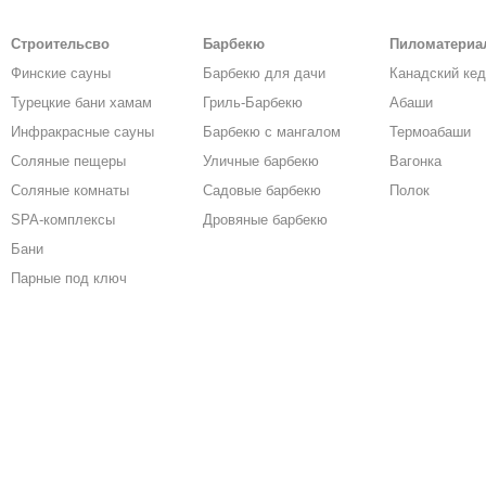
Строительсво
Барбекю
Пиломатери
Финские сауны
Барбекю для дачи
Канадский ке
Турецкие бани хамам
Гриль-Барбекю
Абаши
Инфракрасные сауны
Барбекю с мангалом
Термоабаши
Соляные пещеры
Уличные барбекю
Вагонка
Соляные комнаты
Садовые барбекю
Полок
SPA-комплексы
Дровяные барбекю
Бани
Парные под ключ