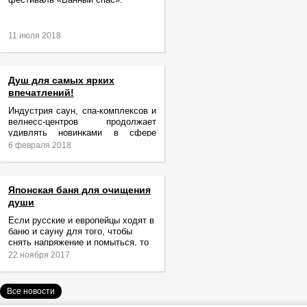
11 июля 2018
Душ для самых ярких
впечатлений!
Индустрия саун, спа-комплексов и
велнесс-центров продолжает
удивлять новинками в сфере
релаксации и ухода за телом.
6 февраля 2018
Японская баня для очищения
души
Если русские и европейцы ходят в
баню и сауну для того, чтобы
снять напряжение и помыться, то
жители Японии идут туда за
22 ноября 2017
очищением не только тела,
Все новости