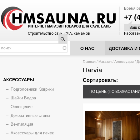
Время р
+7 (
Ваш к
Строительство саун, СПА, хамамов
Работаем
Поиск
О НАС
ДОСТАВКА И 
Вы здесь
Главная
/
Магазин
/
Аксессуары
/
Д
Harvia
АКСЕССУАРЫ
Сортировать:
Подголовники Коврики
ПО ЦЕНЕ (ПО ВОЗРАСТАН
Шайки Ведра
Освещение
Декоративные стены
Вентиляция
Аксессуары для печек