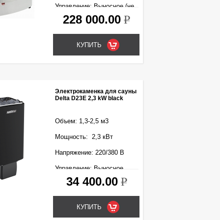
Управление: Выносное (не
входит в комплект)
228 000.00
k
Электрокаменка для сауны
Delta D23E 2,3 kW black
Объем: 1,3-2,5 м3
Мощность: 2,3 кВт
Напряжение: 220/380 В
Управление: Выносное
(входит в комплект)
34 400.00
k