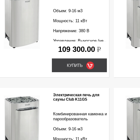
Объем: 9-16 м3
Мощность: 11 кВт
Напряжение: 380 В
Управление: Выносное (не
входит в комплект)
109 300.00
k
Электрическая печь для
сауны Club K11GS
Комбинированная каменка и
парообразователь
Объем: 9-16 м3
Мощность: 11 кВт