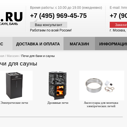
Время работы:
с 10.00 до 19.00 (ежедневно)
E-mail:
hms
+7 (495)
969-45-75
+7 (9
Ваш консультант
Заказа
Работаем по всей России!
г. Москва,
АС
ДОСТАВКА И ОПЛАТА
МАГАЗИН
ИНФОРМАЦИ
десь
ная
/
Магазин
/
Печи для бани и сауны
чи для сауны
Электрические печи
Дровяные печи
Аксессуары для монтажа
электрических печей