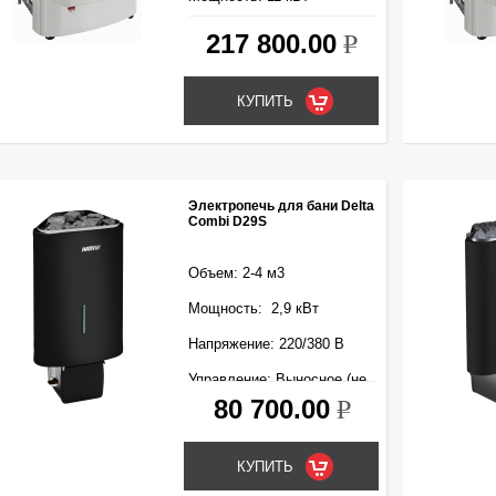
Напряжение: 380 В
217 800.00
k
Электропечь для бани Delta
Combi D29S
Объем: 2-4 м3
Мощность: 2,9 кВт
Напряжение: 220/380 В
Управление: Выносное (не
входит в комплект)
80 700.00
k