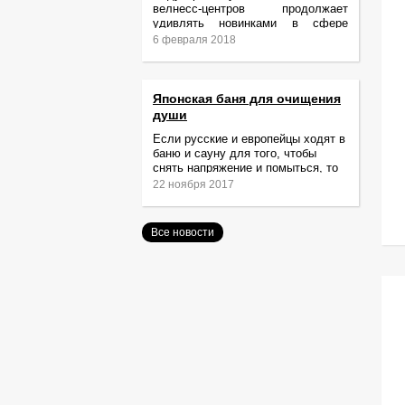
велнесс-центров продолжает
удивлять новинками в сфере
релаксации и ухода за телом.
6 февраля 2018
Японская баня для очищения
души
Если русские и европейцы ходят в
баню и сауну для того, чтобы
снять напряжение и помыться, то
жители Японии идут туда за
22 ноября 2017
очищением не только тела,
Все новости