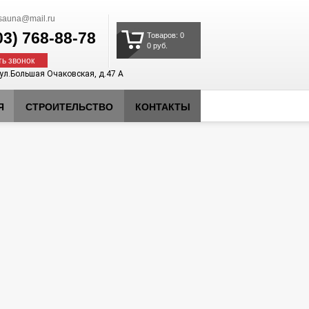
auna@mail.ru
03)
768-88-78
Товаров: 0
0 руб.
ть звонок
 ул.Большая Очаковская, д.47 А
Я
СТРОИТЕЛЬСТВО
КОНТАКТЫ