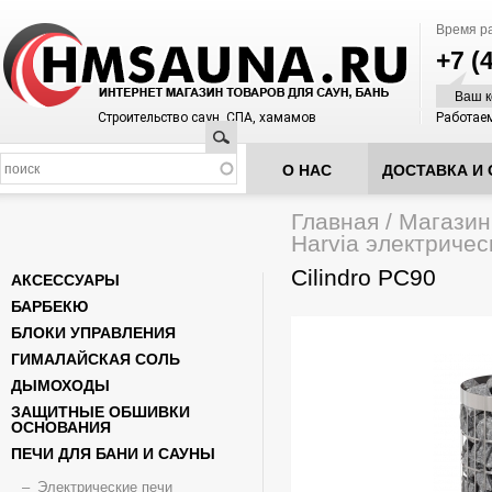
Время р
+7 (
Ваш к
Строительство саун, СПА, хамамов
Работаем
Поиск
О НАС
ДОСТАВКА И 
Главная
/
Магазин
Вы здесь
Harvia электричес
Cilindro PC90
АКСЕССУАРЫ
БАРБЕКЮ
БЛОКИ УПРАВЛЕНИЯ
ГИМАЛАЙСКАЯ СОЛЬ
ДЫМОХОДЫ
ЗАЩИТНЫЕ ОБШИВКИ
ОСНОВАНИЯ
ПЕЧИ ДЛЯ БАНИ И САУНЫ
Электрические печи