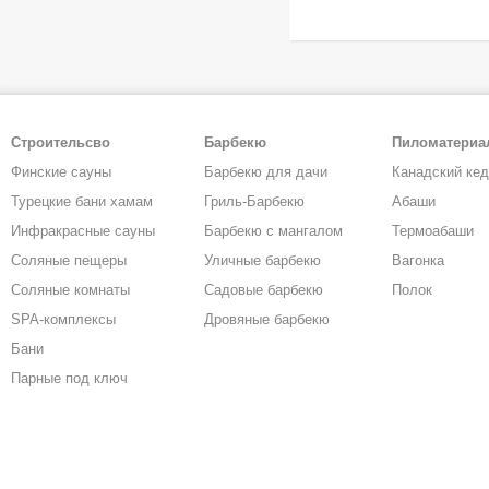
Строительсво
Барбекю
Пиломатери
Финские сауны
Барбекю для дачи
Канадский ке
Турецкие бани хамам
Гриль-Барбекю
Абаши
Инфракрасные сауны
Барбекю с мангалом
Термоабаши
Соляные пещеры
Уличные барбекю
Вагонка
Соляные комнаты
Садовые барбекю
Полок
SPA-комплексы
Дровяные барбекю
Бани
Парные под ключ