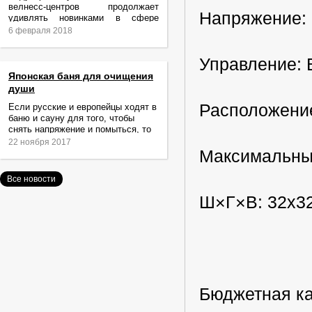
велнесс-центров продолжает
Напряжение: 
удивлять новинками в сфере
релаксации и ухода за телом.
6 февраля 2018
Управление: 
Японская баня для очищения
души
Расположени
Если русские и европейцы ходят в
баню и сауну для того, чтобы
снять напряжение и помыться, то
жители Японии идут туда за
22 ноября 2017
очищением не только тела,
Максимальный 
Все новости
Ш×Г×В: 32х3
Бюджетная ка