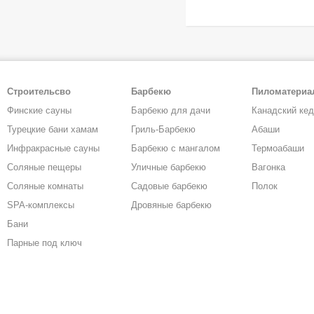
Строительсво
Барбекю
Пиломатери
Финские сауны
Барбекю для дачи
Канадский ке
Турецкие бани хамам
Гриль-Барбекю
Абаши
Инфракрасные сауны
Барбекю с мангалом
Термоабаши
Соляные пещеры
Уличные барбекю
Вагонка
Соляные комнаты
Садовые барбекю
Полок
SPA-комплексы
Дровяные барбекю
Бани
Парные под ключ