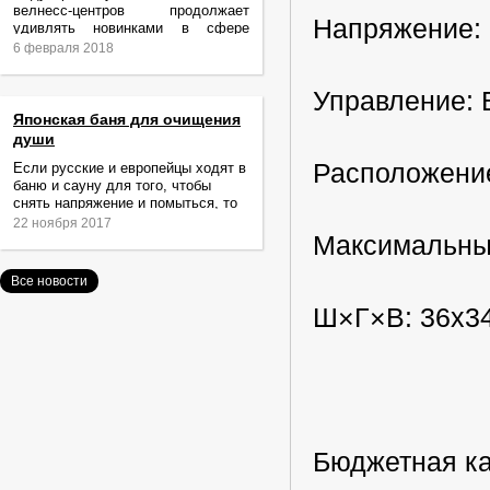
велнесс-центров продолжает
Напряжение: 
удивлять новинками в сфере
релаксации и ухода за телом.
6 февраля 2018
Управление: 
Японская баня для очищения
души
Расположени
Если русские и европейцы ходят в
баню и сауну для того, чтобы
снять напряжение и помыться, то
жители Японии идут туда за
22 ноября 2017
очищением не только тела,
Максимальный 
Все новости
Ш×Г×В: 36х3
Бюджетная ка