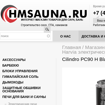
Время р
+7 (
Ваш к
Строительство саун, СПА, хамамов
Работаем
Поиск
О НАС
ДОСТАВКА И 
Главная
/
Магазин
Вы здесь
Harvia электричес
Cilindro PC90 H Bl
АКСЕССУАРЫ
БАРБЕКЮ
БЛОКИ УПРАВЛЕНИЯ
ГИМАЛАЙСКАЯ СОЛЬ
ДЫМОХОДЫ
ЗАЩИТНЫЕ ОБШИВКИ
ОСНОВАНИЯ
ПЕЧИ ДЛЯ БАНИ И САУНЫ
Электрические печи