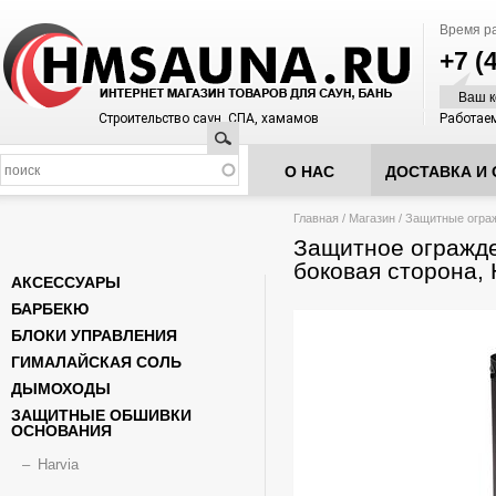
Время р
+7 (
Ваш к
Строительство саун, СПА, хамамов
Работаем
Поиск
О НАС
ДОСТАВКА И 
Вы здесь
Главная
/
Магазин
/
Защитные ограж
Защитное огражд
боковая сторона, 
АКСЕССУАРЫ
БАРБЕКЮ
БЛОКИ УПРАВЛЕНИЯ
ГИМАЛАЙСКАЯ СОЛЬ
ДЫМОХОДЫ
ЗАЩИТНЫЕ ОБШИВКИ
ОСНОВАНИЯ
Harvia