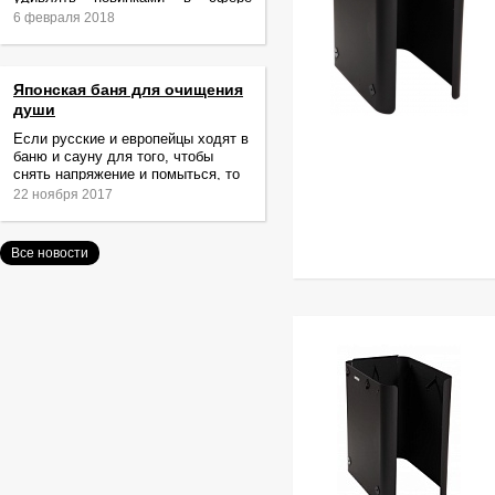
релаксации и ухода за телом.
6 февраля 2018
Японская баня для очищения
души
Если русские и европейцы ходят в
баню и сауну для того, чтобы
снять напряжение и помыться, то
жители Японии идут туда за
22 ноября 2017
очищением не только тела,
Все новости