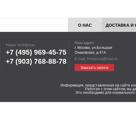
О НАС
ДОСТАВКА И 
Наш адрес:
Наши телефоны:
г. Москва, ул.Большая
+7 (495)
969-45-75
Очаковская, д.47А
E-mail:
hmsauna@mail.ru
+7 (903)
768-88-78
Заказать звонок
Информация, представленная на сайте но
Работая с этим сайтом, вы д
Это необходимо для нормального