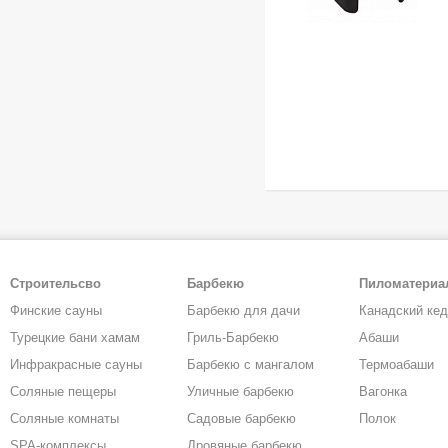
Строительсво
Барбекю
Пиломатери
Финские сауны
Барбекю для дачи
Канадский ке
Турецкие бани хамам
Гриль-Барбекю
Абаши
Инфракрасные сауны
Барбекю с мангалом
Термоабаши
Соляные пещеры
Уличные барбекю
Вагонка
Соляные комнаты
Садовые барбекю
Полок
SPA-комплексы
Дровяные барбекю