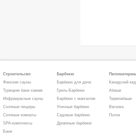
Строительсво
Барбекю
Пиломатери
Финские сауны
Барбекю для дачи
Канадский ке
Турецкие бани хамам
Гриль-Барбекю
Абаши
Инфракрасные сауны
Барбекю с мангалом
Термоабаши
Соляные пещеры
Уличные барбекю
Вагонка
Соляные комнаты
Садовые барбекю
Полок
SPA-комплексы
Дровяные барбекю
Бани