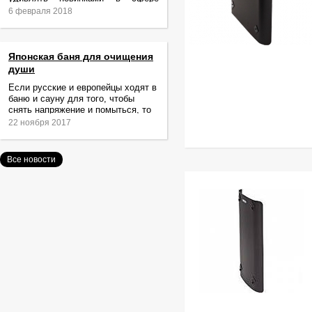
релаксации и ухода за телом.
6 февраля 2018
Японская баня для очищения
души
Если русские и европейцы ходят в
баню и сауну для того, чтобы
снять напряжение и помыться, то
жители Японии идут туда за
22 ноября 2017
очищением не только тела,
Все новости