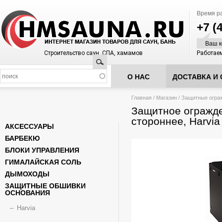
Время р
+7 (
Ваш к
Строительство саун, СПА, хамамов
Работаем
Поиск
О НАС
ДОСТАВКА И 
Вы здесь
Главная
/
Магазин
/
Защитные ограж
Защитное огражде
стороннее, Harvia
АКСЕССУАРЫ
БАРБЕКЮ
БЛОКИ УПРАВЛЕНИЯ
ГИМАЛАЙСКАЯ СОЛЬ
ДЫМОХОДЫ
ЗАЩИТНЫЕ ОБШИВКИ
ОСНОВАНИЯ
Harvia