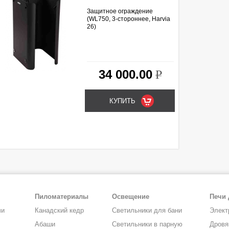
Защитное ограждение
(WL750, 3-стороннее, Harvia
26)
34 000.00
k
Пиломатериалы
Освещение
Печи 
чи
Канадский кедр
Светильники для бани
Элект
Абаши
Светильники в парную
Дровя