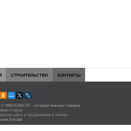
Я
СТРОИТЕЛЬСТВО
КОНТАКТЫ
 © HMSAUNA.RU - интернет-магазин товаров
бани и сауны
аботка сайта
и
продвижение в поиске
-
ания Бихайв