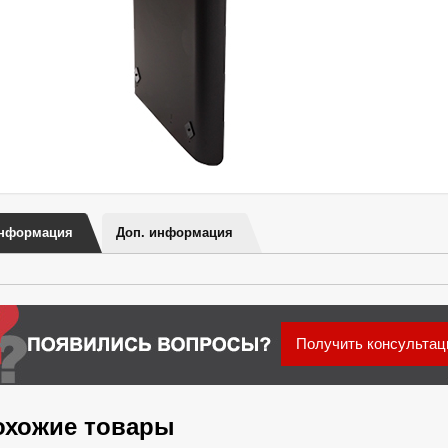
нформация
Доп. информация
Получить консульта
охожие товары