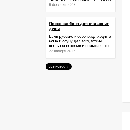
релаксации и ухода за телом.
6 февраля 2018
Японская баня для очищения
души
Если русские и европейцы ходят в
баню и сауну для того, чтобы
снять напряжение и помыться, то
жители Японии идут туда за
22 ноября 2017
очищением не только тела,
Все новости