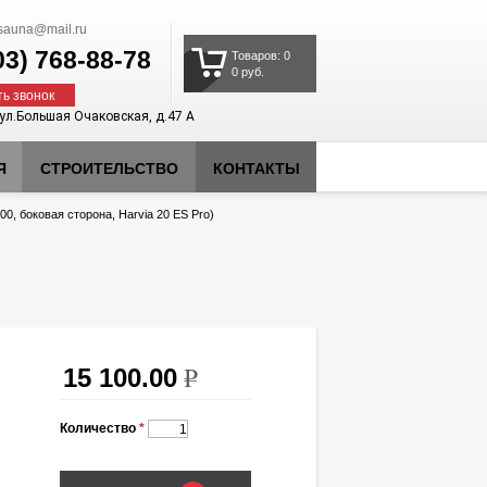
auna@mail.ru
03)
768-88-78
Товаров: 0
0 руб.
ть звонок
 ул.Большая Очаковская, д.47 А
Я
СТРОИТЕЛЬСТВО
КОНТАКТЫ
0, боковая сторона, Harvia 20 ES Pro)
15 100.00
k
Количество
*