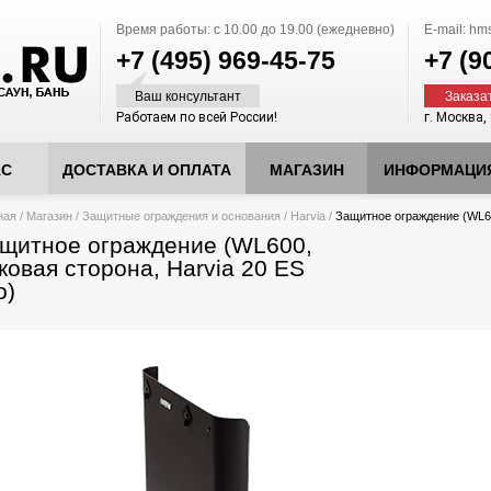
Время работы:
с 10.00 до 19.00 (ежедневно)
E-mail:
hms
+7 (495)
969-45-75
+7 (9
Ваш консультант
Заказа
Работаем по всей России!
г. Москва,
АС
ДОСТАВКА И ОПЛАТА
МАГАЗИН
ИНФОРМАЦИ
десь
ная
/
Магазин
/
Защитные ограждения и основания
/
Harvia
/
Защитное ограждение (WL60
щитное ограждение (WL600,
ковая сторона, Harvia 20 ES
o)