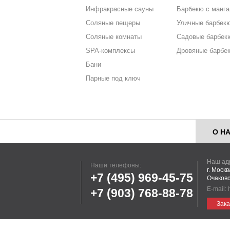
Инфракрасные сауны
Барбекю с манг
Соляные пещеры
Уличные барбек
Соляные комнаты
Садовые барбек
SPA-комплексы
Дровяные барбе
Бани
Парные под ключ
О Н
Наш ад
Наши телефоны:
г. Моск
+7 (495)
969-45-75
Очаковс
E-mail:
+7 (903)
768-88-78
Зака