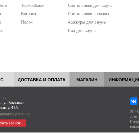
алом
Термоабаши
Светильники для сауны
ю
Вагонка
Светильники в хамам
ю
Полок
Абажуры для сауны
кю
Бра для сауны
АС
ДОСТАВКА И ОПЛАТА
МАГАЗИН
ИНФОРМАЦИ
рес:
ва, ул.Большая
кая, д.47А
2026
hmsauna@mail.ru
для 
Разр
зать звонок
комп