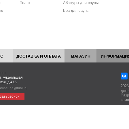
ю
Полок
Абажуры для сауны
кю
Бра для сауны
АС
ДОСТАВКА И ОПЛАТА
МАГАЗИН
ИНФОРМАЦИ
рес:
ва, ул.Большая
кая, д.47А
2026
hmsauna@mail.ru
для 
Разр
зать звонок
комп
едставленная на сайте носит информационный характер и не является пуб
аботая с этим сайтом, вы даете свое согласие на использование файлов cooki
обходимо для нормального функционирования сайта и анализа трафика.
Под