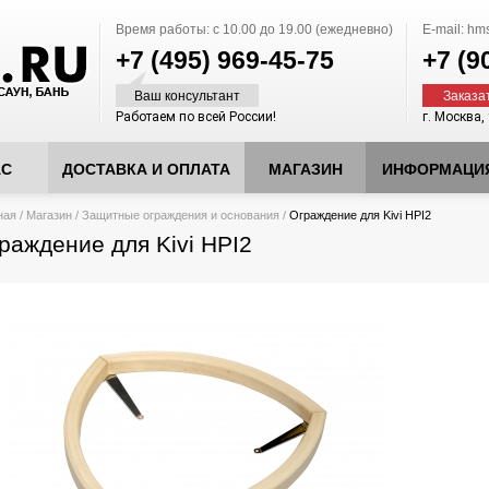
Время работы:
с 10.00 до 19.00 (ежедневно)
E-mail:
hms
+7 (495)
969-45-75
+7 (9
Ваш консультант
Заказа
Работаем по всей России!
г. Москва,
АС
ДОСТАВКА И ОПЛАТА
МАГАЗИН
ИНФОРМАЦИ
десь
ная
/
Магазин
/
Защитные ограждения и основания
/
Ограждение для Kivi HPI2
раждение для Kivi HPI2