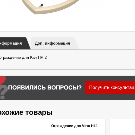
нформация
Доп. информация
Ограждение для Kivi HPI2
Получить консульта
охожие товары
Ограждение для Virta HL1