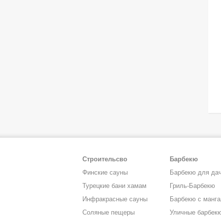
Строительсво
Барбекю
Финские сауны
Барбекю для да
Турецкие бани хамам
Гриль-Барбекю
Инфракрасные сауны
Барбекю с манг
Соляные пещеры
Уличные барбек