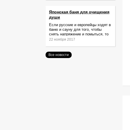
Японская баня для очищения
души
Если русские и европейцы ходят в
баню и сауну для того, чтобы
снять напряжение и помыться, то
жители Японии идут туда за
22 ноября 2017
очищением не только тела,
Все новости