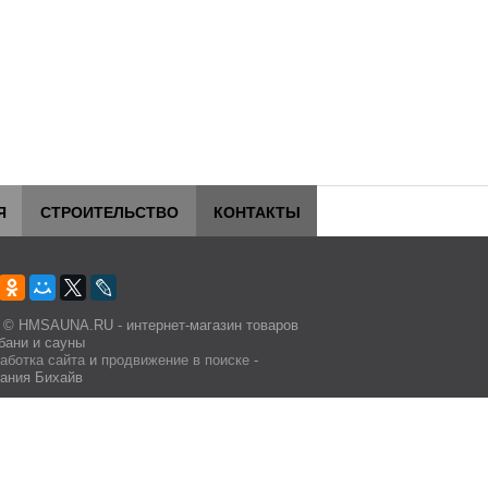
Я
СТРОИТЕЛЬСТВО
КОНТАКТЫ
 © HMSAUNA.RU - интернет-магазин товаров
бани и сауны
аботка сайта
и
продвижение в поиске
-
ания Бихайв
личной офертой.
e.
робнее.