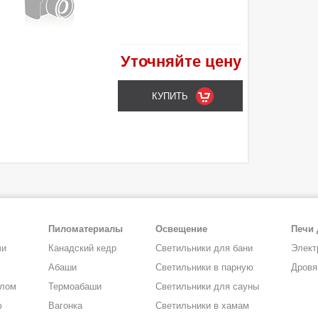
Уточняйте цену
Пиломатериалы
Освещение
Печи 
чи
Канадский кедр
Светильники для бани
Элект
Абаши
Светильники в парную
Дровя
алом
Термоабаши
Светильники для сауны
ю
Вагонка
Светильники в хамам