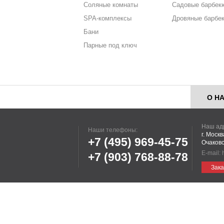
Соляные комнаты
Садовые барбек
SPA-комплексы
Дровяные барбе
Бани
Парные под ключ
О Н
Наш ад
Наши телефоны:
г. Моск
+7 (495)
969-45-75
Очаковс
E-mail:
+7 (903)
768-88-78
Зака
Информация, пр
Р
Это не