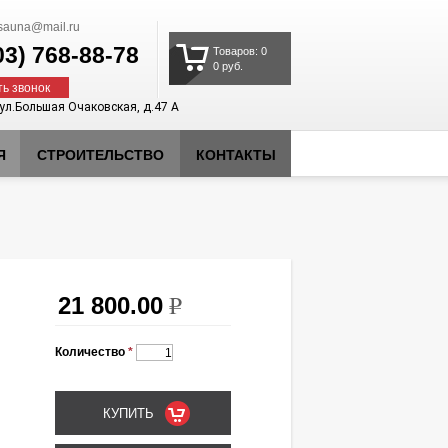
auna@mail.ru
03)
768-88-78
Товаров: 0
0 руб.
ть звонок
 ул.Большая Очаковская, д.47 А
Я
СТРОИТЕЛЬСТВО
КОНТАКТЫ
21 800.00
k
Количество
*