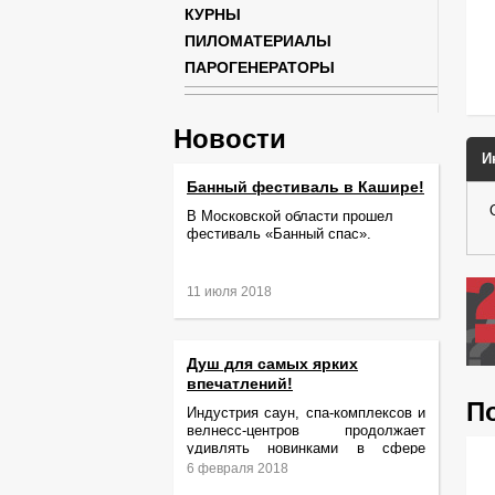
КУРНЫ
ПИЛОМАТЕРИАЛЫ
ПАРОГЕНЕРАТОРЫ
Новости
И
Банный фестиваль в Кашире!
В Московской области прошел
фестиваль «Банный спас».
11 июля 2018
Душ для самых ярких
впечатлений!
П
Индустрия саун, спа-комплексов и
велнесс-центров продолжает
удивлять новинками в сфере
релаксации и ухода за телом.
6 февраля 2018