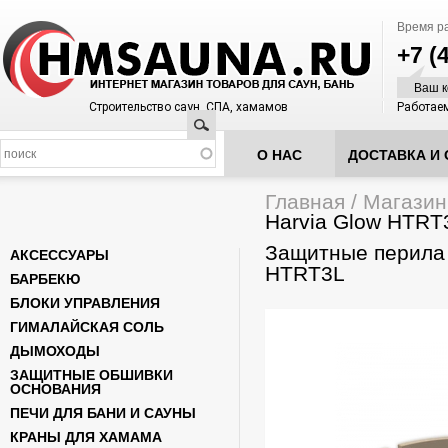
Время р
+7 (
Ваш к
Строительство саун, СПА, хамамов
Работаем
Поиск
О НАС
ДОСТАВКА И 
Главная
/
Магазин
Вы здесь
Harvia Glow HTRT
Защитные перила 
АКСЕССУАРЫ
HTRT3L
БАРБЕКЮ
БЛОКИ УПРАВЛЕНИЯ
ГИМАЛАЙСКАЯ СОЛЬ
ДЫМОХОДЫ
ЗАЩИТНЫЕ ОБШИВКИ
ОСНОВАНИЯ
ПЕЧИ ДЛЯ БАНИ И САУНЫ
КРАНЫ ДЛЯ ХАМАМА