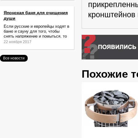
прикрепленны
Японская баня для очищения
кронштейнов 
души
Если русские и европейцы ходят в
баню и сауну для того, чтобы
снять напряжение и помыться, то
жители Японии идут туда за
22 ноября 2017
очищением не только тела,
Все новости
Похожие 