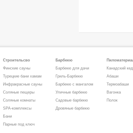
Строительсво
Барбекю
Пиломатери
Финские сауны
Барбекю для дачи
Канадский ке
Турецкие бани хамам
Гриль-Барбекю
Абаши
Инфракрасные сауны
Барбекю с мангалом
Термоабаши
Соляные пещеры
Уличные барбекю
Вагонка
Соляные комнаты
Садовые барбекю
Полок
SPA-комплексы
Дровяные барбекю
Бани
Парные под ключ