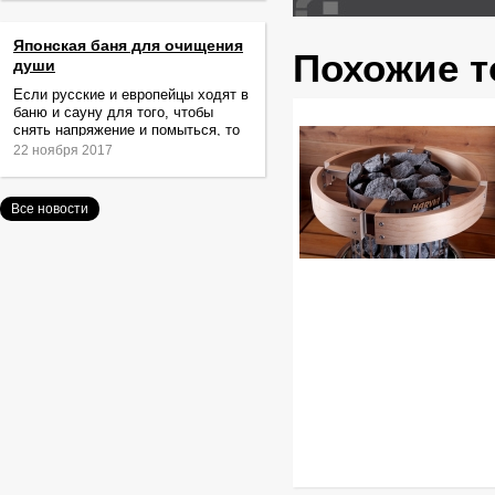
Японская баня для очищения
Похожие 
души
Если русские и европейцы ходят в
баню и сауну для того, чтобы
снять напряжение и помыться, то
жители Японии идут туда за
22 ноября 2017
очищением не только тела,
Все новости