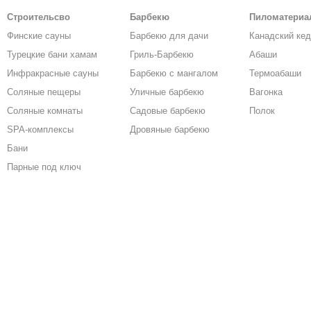
Строительсво
Барбекю
Пиломатери
Финские сауны
Барбекю для дачи
Канадский ке
Турецкие бани хамам
Гриль-Барбекю
Абаши
Инфракрасные сауны
Барбекю с мангалом
Термоабаши
Соляные пещеры
Уличные барбекю
Вагонка
Соляные комнаты
Садовые барбекю
Полок
SPA-комплексы
Дровяные барбекю
Бани
Парные под ключ