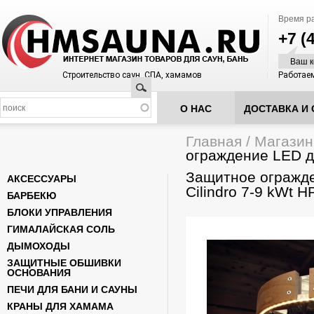
Время р
+7 (
Ваш к
Строительство саун, СПА, хамамов
Работаем
Поиск
О НАС
ДОСТАВКА И 
Главная
/
Магазин
Вы здесь
ограждение LED дл
Защитное огражд
АКСЕССУАРЫ
Cilindro 7-9 kWt 
БАРБЕКЮ
БЛОКИ УПРАВЛЕНИЯ
ГИМАЛАЙСКАЯ СОЛЬ
ДЫМОХОДЫ
ЗАЩИТНЫЕ ОБШИВКИ
ОСНОВАНИЯ
ПЕЧИ ДЛЯ БАНИ И САУНЫ
КРАНЫ ДЛЯ ХАМАМА