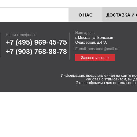
О НАС
ДОСТАВКА И 
Наш адрес:
Наши телефоны:
г. Москва, ул.Большая
+7 (495)
969-45-75
Очаковская, д.47А
E-mail:
hmsauna@mail.ru
+7 (903)
768-88-78
Заказать звонок
Информация, представленная на сайте но
Работая с этим сайтом, вы д
Это необходимо для нормального