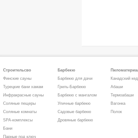
Строительсво
Барбекю
Пиломатери
Финские сауны
Барбекю для дачи
Канадский ке
Турецкие бани хамам
Гриль-Барбекю
Абаши
Инфракрасные сауны
Барбекю с мангалом
Термоабаши
Соляные пещеры
Уличные барбекю
Вагонка
Соляные комнаты
Садовые барбекю
Полок
SPA-комплексы
Дровяные барбекю
Бани
Парные под ключ