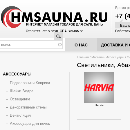
Время р
+7 (
Ваш к
Строительство саун, СПА, хамамов
Работаем
Поиск
О НАС
ДОСТАВКА И 
Вы здесь
Главная
/
Магазин
/
Аксессуары
/
О
Светильники, Аба
АКСЕССУАРЫ
Подголовники Коврики
Шайки Ведра
Освещение
Harvia
Декоративные стены
Вентиляция
Аксессуары для печек