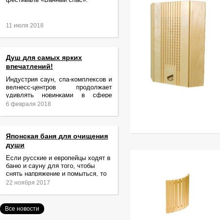
11 июля 2018
Душ для самых ярких
впечатлений!
Индустрия саун, спа-комплексов и
велнесс-центров продолжает
удивлять новинками в сфере
релаксации и ухода за телом.
6 февраля 2018
Японская баня для очищения
души
Если русские и европейцы ходят в
баню и сауну для того, чтобы
снять напряжение и помыться, то
жители Японии идут туда за
22 ноября 2017
очищением не только тела,
Все новости