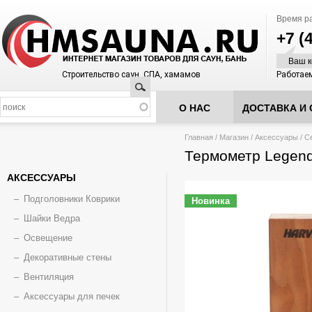
Время р
+7 (
Ваш к
Строительство саун, СПА, хамамов
Работаем
Поиск
О НАС
ДОСТАВКА И 
Вы здесь
Главная
/
Магазин
/
Аксессуары
/
С
Термометр Legend
АКСЕССУАРЫ
Подголовники Коврики
Новинка
Шайки Ведра
Освещение
Декоративные стены
Вентиляция
Аксессуары для печек