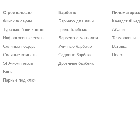
Строительсво
Барбекю
Пиломатери
Финские сауны
Барбекю для дачи
Канадский ке
Турецкие бани хамам
Гриль-Барбекю
Абаши
Инфракрасные сауны
Барбекю с мангалом
Термоабаши
Соляные пещеры
Уличные барбекю
Вагонка
Соляные комнаты
Садовые барбекю
Полок
SPA-комплексы
Дровяные барбекю
Бани
Парные под ключ