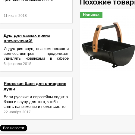
Похожие това
Новинка
11 июля 2018
Душ для самых ярких
впечатлений!
Индустрия саун, спа-комплексов и
велнесс-центров продолжает
удивлять новинками в сфере
релаксации и ухода за телом.
6 февраля 2018
Японская баня для очищения
души
Если русские и европейцы ходят в
баню и сауну для того, чтобы
снять напряжение и помыться, то
жители Японии идут туда за
22 ноября 2017
очищением не только тела,
Все новости