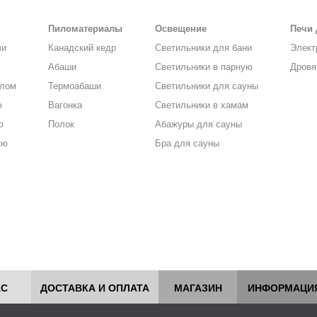
Пиломатериалы
Освещение
Печи 
чи
Канадский кедр
Светильники для бани
Элект
Абаши
Светильники в парную
Дровя
алом
Термоабаши
Светильники для сауны
ю
Вагонка
Светильники в хамам
ю
Полок
Абажуры для сауны
кю
Бра для сауны
АС
ДОСТАВКА И ОПЛАТА
МАГАЗИН
ИНФОРМАЦИ