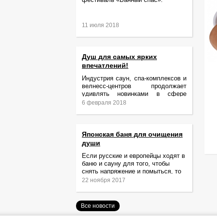
11 июля 2018
Душ для самых ярких
впечатлений!
Индустрия саун, спа-комплексов и
велнесс-центров продолжает
удивлять новинками в сфере
релаксации и ухода за телом.
6 февраля 2018
Японская баня для очищения
души
Если русские и европейцы ходят в
баню и сауну для того, чтобы
снять напряжение и помыться, то
жители Японии идут туда за
22 ноября 2017
очищением не только тела,
Все новости