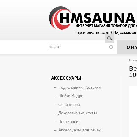
Строительство саун, СПА, хамамов
Поиск
О Н
Вы з
Глав
Ве
10
АКСЕССУАРЫ
Подголовники Коврики
Шайки Ведра
Освещение
Декоративные стены
Вентиляция
Аксессуары для печек