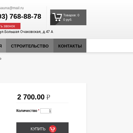
auna@mail.ru
03)
768-88-78
Товаров: 0
0 руб.
ть звонок
 ул.Большая Очаковская, д.47 А
Я
СТРОИТЕЛЬСТВО
КОНТАКТЫ
р
2 700.00
k
Количество
*