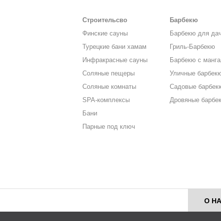
Строительсво
Барбекю
Финские сауны
Барбекю для да
Турецкие бани хамам
Гриль-Барбекю
Инфракрасные сауны
Барбекю с манг
Соляные пещеры
Уличные барбек
Соляные комнаты
Садовые барбек
SPA-комплексы
Дровяные барбе
Бани
Парные под ключ
О Н