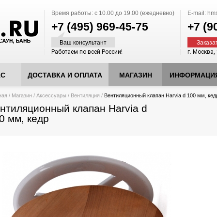
Время работы:
с 10.00 до 19.00 (ежедневно)
E-mail:
hms
+7 (495)
969-45-75
+7 (9
Ваш консультант
Заказа
Работаем по всей России!
г. Москва,
АС
ДОСТАВКА И ОПЛАТА
МАГАЗИН
ИНФОРМАЦИ
десь
ная
/
Магазин
/
Аксессуары
/
Вентиляция
/
Вентиляционный клапан Harvia d 100 мм, кед
нтиляционный клапан Harvia d
0 мм, кедр