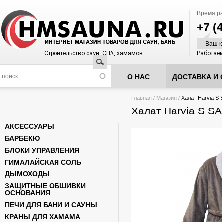
Время р
+7 (
Ваш к
Строительство саун, СПА, хамамов
Работаем
Поиск
О НАС
ДОСТАВКА И 
Вы здесь
Главная
/
Магазин
/
Халат Harvia S
Халат Harvia S S
АКСЕССУАРЫ
БАРБЕКЮ
БЛОКИ УПРАВЛЕНИЯ
ГИМАЛАЙСКАЯ СОЛЬ
ДЫМОХОДЫ
ЗАЩИТНЫЕ ОБШИВКИ
ОСНОВАНИЯ
ПЕЧИ ДЛЯ БАНИ И САУНЫ
КРАНЫ ДЛЯ ХАМАМА