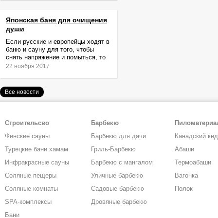
Японская баня для очищения
души
Если русские и европейцы ходят в
баню и сауну для того, чтобы
снять напряжение и помыться, то
жители Японии идут туда за
22 ноября 2017
очищением не только тела,
Все новости
Строительсво
Барбекю
Пиломатери
Финские сауны
Барбекю для дачи
Канадский ке
Турецкие бани хамам
Гриль-Барбекю
Абаши
Инфракрасные сауны
Барбекю с мангалом
Термоабаши
Соляные пещеры
Уличные барбекю
Вагонка
Соляные комнаты
Садовые барбекю
Полок
SPA-комплексы
Дровяные барбекю
Бани