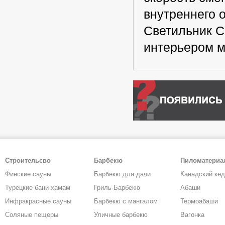
внутреннего 
Светильник Co
интерьером м
Строительсво
Барбекю
Пиломатери
Финские сауны
Барбекю для дачи
Канадский ке
Турецкие бани хамам
Гриль-Барбекю
Абаши
Инфракрасные сауны
Барбекю с мангалом
Термоабаши
Соляные пещеры
Уличные барбекю
Вагонка