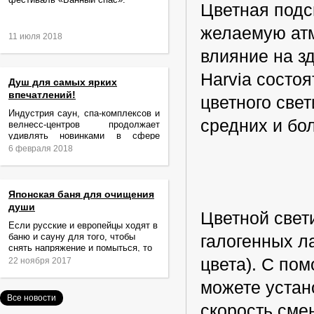
Цветная подсв
желаемую атм
11 июля 2018
влияние на з
Harvia состоят
Душ для самых ярких
впечатлений!
цветного све
Индустрия саун, спа-комплексов и
средних и бо
велнесс-центров продолжает
удивлять новинками в сфере
релаксации и ухода за телом.
6 февраля 2018
Японская баня для очищения
души
Цветной свет
Если русские и европейцы ходят в
баню и сауну для того, чтобы
галогенных ла
снять напряжение и помыться, то
жители Японии идут туда за
цвета). С по
22 ноября 2017
очищением не только тела,
можете устан
Все новости
скорость смен