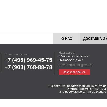
О НАС
ДОСТАВКА И 
Наш адрес:
Наши телефоны:
г. Москва, ул.Большая
+7 (495)
969-45-75
Очаковская, д.47А
E-mail:
hmsauna@mail.ru
+7 (903)
768-88-78
Заказать звонок
Информация, представленная на сайте но
Работая с этим сайтом, вы д
Это необходимо для нормального