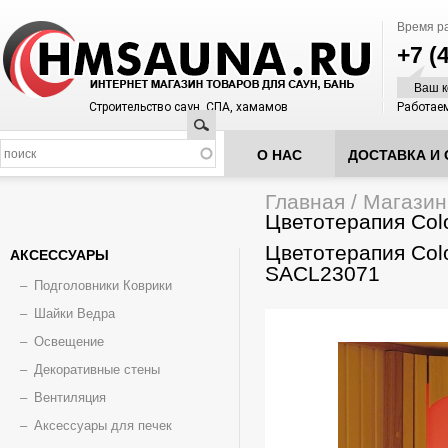
Время р
+7 (
Ваш к
Строительство саун, СПА, хамамов
Работаем
Поиск
О НАС
ДОСТАВКА И 
Главная
/
Магазин
Вы здесь
Цветотерапия Colo
Цветотерапия Color
АКСЕССУАРЫ
SACL23071
Подголовники Коврики
Шайки Ведра
Освещение
Декоративные стены
Вентиляция
Аксессуары для печек