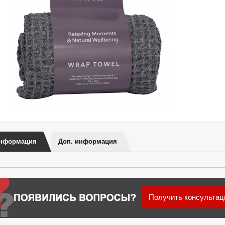
нформация
Доп. информация
Получить консульта