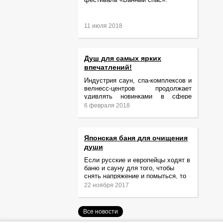
11 июля 2018
Душ для самых ярких
впечатлений!
Индустрия саун, спа-комплексов и
велнесс-центров продолжает
удивлять новинками в сфере
релаксации и ухода за телом.
6 февраля 2018
Японская баня для очищения
души
Если русские и европейцы ходят в
баню и сауну для того, чтобы
снять напряжение и помыться, то
жители Японии идут туда за
22 ноября 2017
очищением не только тела,
Все новости