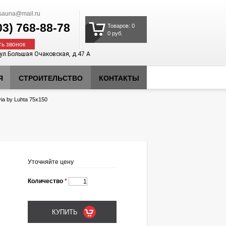
auna@mail.ru
03)
768-88-78
Товаров: 0
0 руб.
ть звонок
 ул.Большая Очаковская, д.47 А
Я
СТРОИТЕЛЬСТВО
КОНТАКТЫ
ia by Luhta 75x150
Уточняйте цену
Количество
*