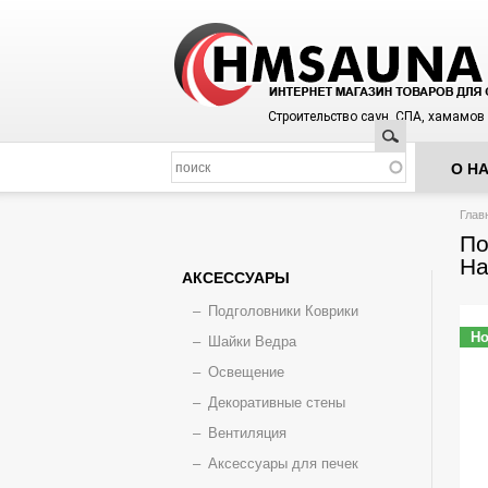
Строительство саун, СПА, хамамов
Поиск
О Н
Вы з
Глав
По
Ha
АКСЕССУАРЫ
Подголовники Коврики
Но
Шайки Ведра
Освещение
Декоративные стены
Вентиляция
Аксессуары для печек