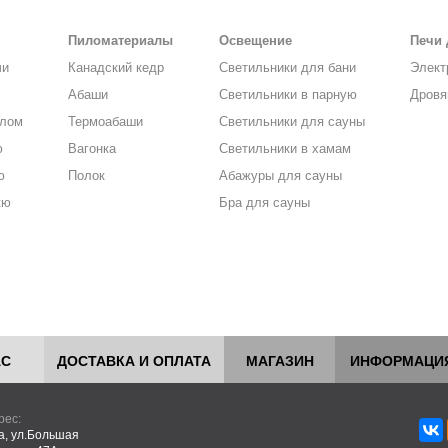
Пиломатериалы
Освещение
Печи 
чи
Канадский кедр
Светильники для бани
Элект
Абаши
Светильники в парную
Дровя
алом
Термоабаши
Светильники для сауны
ю
Вагонка
Светильники в хамам
ю
Полок
Абажуры для сауны
кю
Бра для сауны
АС
ДОСТАВКА И ОПЛАТА
МАГАЗИН
ИНФОРМАЦИ
рес:
ва, ул.Большая