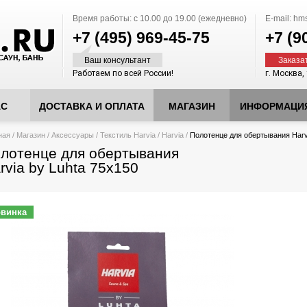
Время работы:
с 10.00 до 19.00 (ежедневно)
E-mail:
hms
+7 (495)
969-45-75
+7 (9
Ваш консультант
Заказа
Работаем по всей России!
г. Москва,
АС
ДОСТАВКА И ОПЛАТА
МАГАЗИН
ИНФОРМАЦИ
десь
ная
/
Магазин
/
Аксессуары
/
Текстиль Harvia
/
Harvia
/
Полотенце для обертывания Harv
лотенце для обертывания
rvia by Luhta 75x150
винка