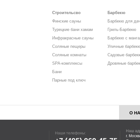
Строительсво
Барбекю
Финские сауны
Барбекю для да
Турецкие бани хамам
Гриль-Барбекю
Инфракрасные сауны
Барбекю с манг
Соляные пещеры
Уличные барбек
Соляные комнаты
Садовые барбек
SPA-комплексы
Дровяные барбе
Бани
Парные под ключ
О Н
Наш ад
Наши телефоны:
г. Моск