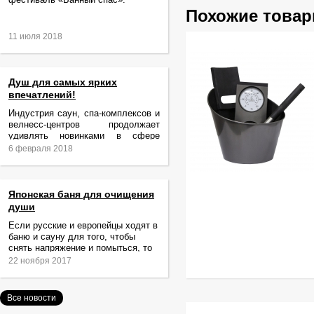
Похожие това
11 июля 2018
Душ для самых ярких
впечатлений!
Индустрия саун, спа-комплексов и
велнесс-центров продолжает
удивлять новинками в сфере
релаксации и ухода за телом.
6 февраля 2018
Японская баня для очищения
души
Если русские и европейцы ходят в
баню и сауну для того, чтобы
снять напряжение и помыться, то
жители Японии идут туда за
22 ноября 2017
очищением не только тела,
Все новости