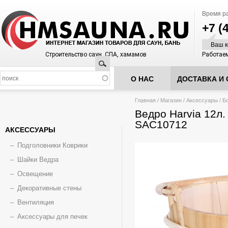
Время р
+7 (
Ваш к
Строительство саун, СПА, хамамов
Работаем
Поиск
О НАС
ДОСТАВКА И 
Вы здесь
Главная
/
Магазин
/
Аксессуары
/
Б
Ведро Harvia 12л. 
SAC10712
АКСЕССУАРЫ
Подголовники Коврики
Шайки Ведра
Освещение
Декоративные стены
Вентиляция
Аксессуары для печек