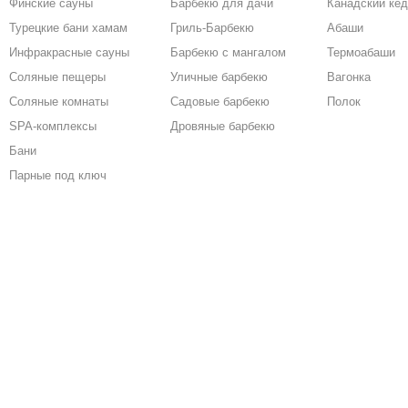
Финские сауны
Барбекю для дачи
Канадский ке
Турецкие бани хамам
Гриль-Барбекю
Абаши
Инфракрасные сауны
Барбекю с мангалом
Термоабаши
Соляные пещеры
Уличные барбекю
Вагонка
Соляные комнаты
Садовые барбекю
Полок
SPA-комплексы
Дровяные барбекю
Бани
Парные под ключ