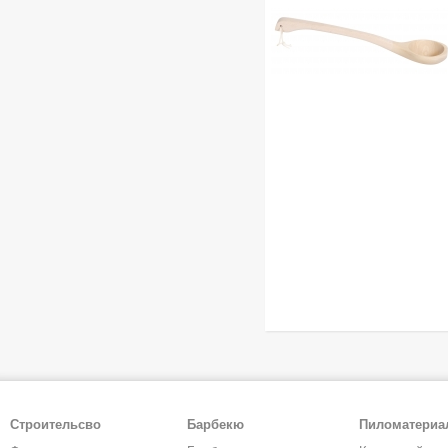
Строительсво
Барбекю
Пиломатери