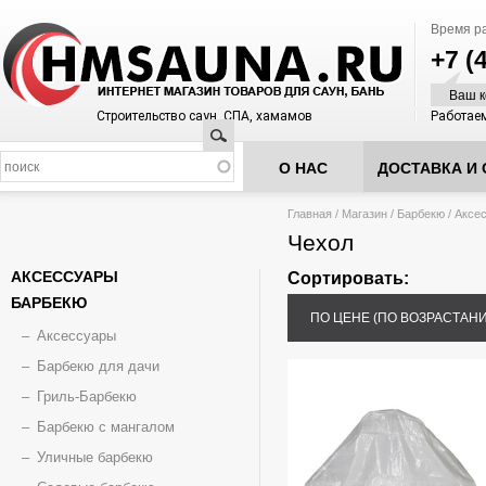
Время р
+7 (
Ваш к
Строительство саун, СПА, хамамов
Работаем
Поиск
О НАС
ДОСТАВКА И 
Вы здесь
Главная
/
Магазин
/
Барбекю
/
Аксе
Чехол
АКСЕССУАРЫ
Сортировать:
БАРБЕКЮ
ПО ЦЕНЕ (ПО ВОЗРАСТАН
Аксессуары
Барбекю для дачи
Гриль-Барбекю
Барбекю с мангалом
Уличные барбекю