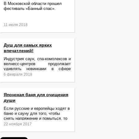
В Московской области прошел
фестиваль «Банный спас».
11 июля 2018
Душ для самых ярких
впечатлений!
Индустрия саун, спа-комплексов и
велнесс-центров продолжает
удивлять новинками в сфере
релаксации и ухода за телом.
6 февраля 2018
Японская баня для очищения
души
Если русские и европейцы ходят в
баню и сауну для того, чтобы
снять напряжение и помыться, то
жители Японии идут туда за
22 ноября 2017
очищением не только тела,