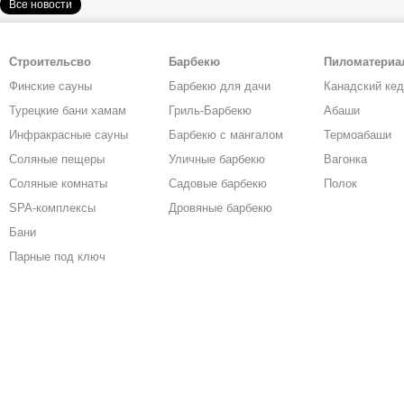
Все новости
Строительсво
Барбекю
Пиломатери
Финские сауны
Барбекю для дачи
Канадский ке
Турецкие бани хамам
Гриль-Барбекю
Абаши
Инфракрасные сауны
Барбекю с мангалом
Термоабаши
Соляные пещеры
Уличные барбекю
Вагонка
Соляные комнаты
Садовые барбекю
Полок
SPA-комплексы
Дровяные барбекю
Бани
Парные под ключ