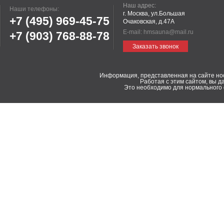
Наш адрес:
Наши телефоны:
г. Москва, ул.Большая
+7 (495)
969-45-75
Очаковская, д.47А
E-mail:
hmsauna@mail.ru
+7 (903)
768-88-78
Заказать звонок
Информация, представленная на сайте но
Работая с этим сайтом, вы д
Это необходимо для нормального