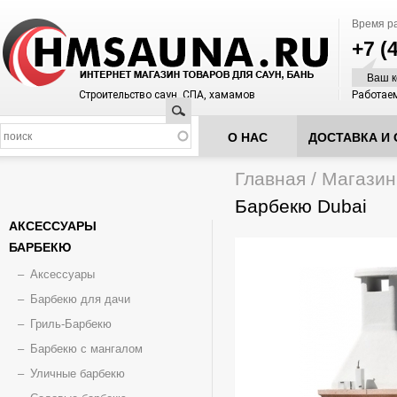
Время р
+7 (
Ваш к
Строительство саун, СПА, хамамов
Работаем
Поиск
О НАС
ДОСТАВКА И 
Главная
/
Магазин
Вы здесь
Барбекю Dubai
АКСЕССУАРЫ
БАРБЕКЮ
Аксессуары
Барбекю для дачи
Гриль-Барбекю
Барбекю с мангалом
Уличные барбекю