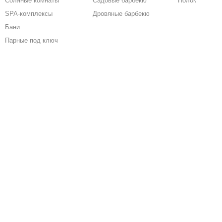
Соляные комнаты
Садовые барбекю
Полок
SPA-комплексы
Дровяные барбекю
Бани
Парные под ключ