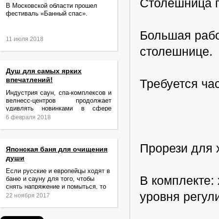
Столешница п
В Московской области прошел
фестиваль «Банный спас».
Большая рабо
11 июля 2018
столешнице.
Душ для самых ярких
впечатлений!
Требуется ча
Индустрия саун, спа-комплексов и
велнесс-центров продолжает
удивлять новинками в сфере
релаксации и ухода за телом.
6 февраля 2018
Прорези для 
Японская баня для очищения
души
Если русские и европейцы ходят в
В комплекте:
баню и сауну для того, чтобы
снять напряжение и помыться, то
уровня регул
жители Японии идут туда за
22 ноября 2017
очищением не только тела,