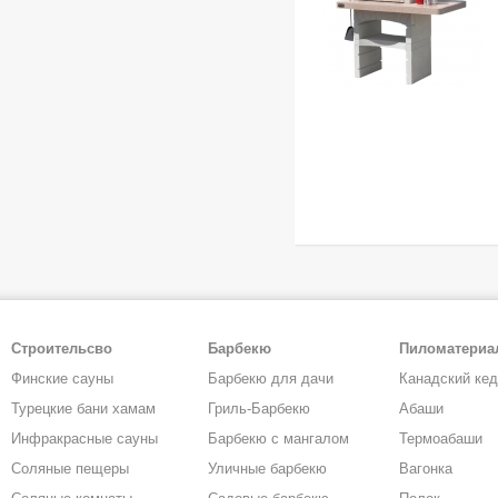
Строительсво
Барбекю
Пиломатери
Финские сауны
Барбекю для дачи
Канадский ке
Турецкие бани хамам
Гриль-Барбекю
Абаши
Инфракрасные сауны
Барбекю с мангалом
Термоабаши
Соляные пещеры
Уличные барбекю
Вагонка