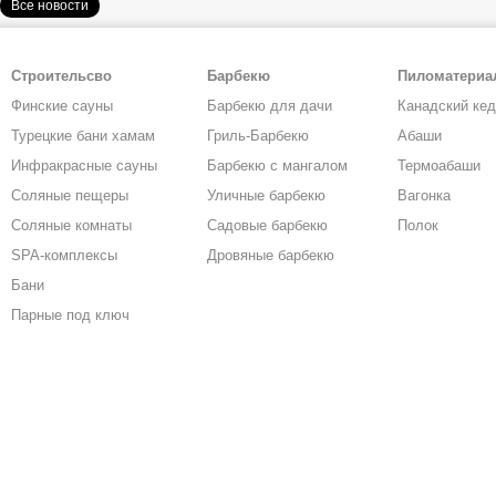
Все новости
Строительсво
Барбекю
Пиломатери
Финские сауны
Барбекю для дачи
Канадский ке
Турецкие бани хамам
Гриль-Барбекю
Абаши
Инфракрасные сауны
Барбекю с мангалом
Термоабаши
Соляные пещеры
Уличные барбекю
Вагонка
Соляные комнаты
Садовые барбекю
Полок
SPA-комплексы
Дровяные барбекю
Бани
Парные под ключ