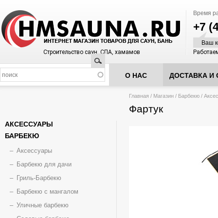
Время р
+7 (
Ваш к
Строительство саун, СПА, хамамов
Работаем
Поиск
О НАС
ДОСТАВКА И 
Вы здесь
Главная
/
Магазин
/
Барбекю
/
Аксе
Фартук
АКСЕССУАРЫ
БАРБЕКЮ
Аксессуары
Барбекю для дачи
Гриль-Барбекю
Барбекю с мангалом
Уличные барбекю