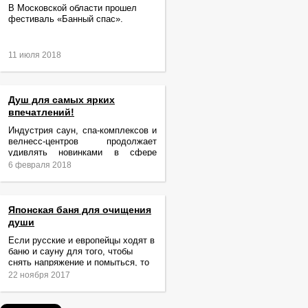
В Московской области прошел
фестиваль «Банный спас».
11 июля 2018
Душ для самых ярких
впечатлений!
Индустрия саун, спа-комплексов и
велнесс-центров продолжает
удивлять новинками в сфере
релаксации и ухода за телом.
6 февраля 2018
Японская баня для очищения
души
Если русские и европейцы ходят в
баню и сауну для того, чтобы
снять напряжение и помыться, то
жители Японии идут туда за
22 ноября 2017
очищением не только тела,