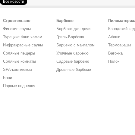
Все новости
Строительсво
Барбекю
Пиломатери
Финские сауны
Барбекю для дачи
Канадский ке
Турецкие бани хамам
Гриль-Барбекю
Абаши
Инфракрасные сауны
Барбекю с мангалом
Термоабаши
Соляные пещеры
Уличные барбекю
Вагонка
Соляные комнаты
Садовые барбекю
Полок
SPA-комплексы
Дровяные барбекю
Бани
Парные под ключ