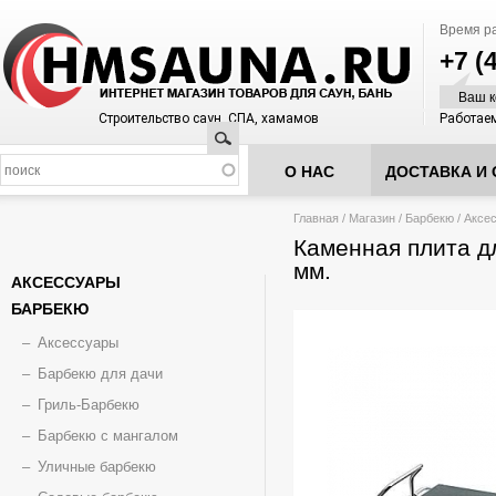
Время р
+7 (
Ваш к
Строительство саун, СПА, хамамов
Работаем
Поиск
О НАС
ДОСТАВКА И 
Вы здесь
Главная
/
Магазин
/
Барбекю
/
Аксе
Каменная плита д
мм.
АКСЕССУАРЫ
БАРБЕКЮ
Аксессуары
Барбекю для дачи
Гриль-Барбекю
Барбекю с мангалом
Уличные барбекю