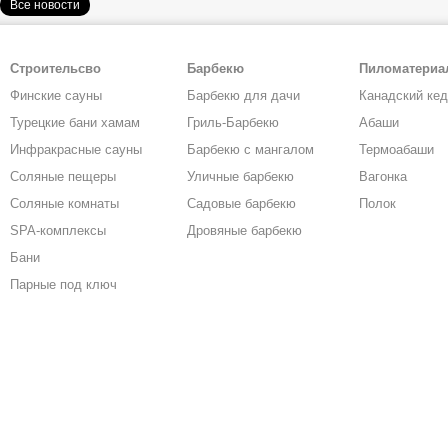
Все новости
Строительсво
Барбекю
Пиломатери
Финские сауны
Барбекю для дачи
Канадский ке
Турецкие бани хамам
Гриль-Барбекю
Абаши
Инфракрасные сауны
Барбекю с мангалом
Термоабаши
Соляные пещеры
Уличные барбекю
Вагонка
Соляные комнаты
Садовые барбекю
Полок
SPA-комплексы
Дровяные барбекю
Бани
Парные под ключ