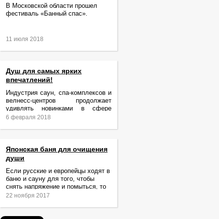
В Московской области прошел
фестиваль «Банный спас».
11 июля 2018
Душ для самых ярких
впечатлений!
Индустрия саун, спа-комплексов и
велнесс-центров продолжает
удивлять новинками в сфере
релаксации и ухода за телом.
6 февраля 2018
Японская баня для очищения
души
Если русские и европейцы ходят в
баню и сауну для того, чтобы
снять напряжение и помыться, то
жители Японии идут туда за
22 ноября 2017
очищением не только тела,