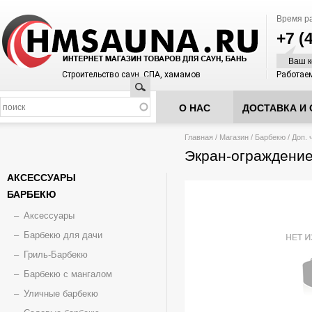
Время р
+7 (
Ваш к
Строительство саун, СПА, хамамов
Работаем
Поиск
О НАС
ДОСТАВКА И 
Вы здесь
Главная
/
Магазин
/
Барбекю
/
Доп. 
Экран-ограждение
АКСЕССУАРЫ
БАРБЕКЮ
Аксессуары
Барбекю для дачи
Гриль-Барбекю
Барбекю с мангалом
Уличные барбекю