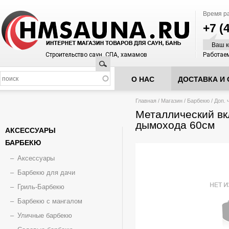
Время р
+7 (
Ваш к
Строительство саун, СПА, хамамов
Работаем
Поиск
О НАС
ДОСТАВКА И 
Вы здесь
Главная
/
Магазин
/
Барбекю
/
Доп. 
Металлический в
дымохода 60см
АКСЕССУАРЫ
БАРБЕКЮ
Аксессуары
Барбекю для дачи
Гриль-Барбекю
Барбекю с мангалом
Уличные барбекю