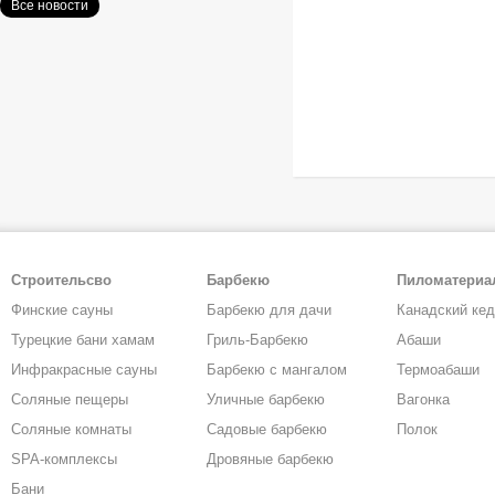
Все новости
Строительсво
Барбекю
Пиломатери
Финские сауны
Барбекю для дачи
Канадский ке
Турецкие бани хамам
Гриль-Барбекю
Абаши
Инфракрасные сауны
Барбекю с мангалом
Термоабаши
Соляные пещеры
Уличные барбекю
Вагонка
Соляные комнаты
Садовые барбекю
Полок
SPA-комплексы
Дровяные барбекю
Бани