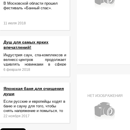
В Московской области прошел
фестиваль «Банный спас».
11 июля 2018
Душ для самых ярких
впечатлений!
Индустрия саун, спа-комплексов и
велнесс-центров продолжает
удивлять новинками в сфере
релаксации и ухода за телом.
6 февраля 2018
Японская баня для очищения
души
Если русские и европейцы ходят в
баню и сауну для того, чтобы
снять напряжение и помыться, то
жители Японии идут туда за
22 ноября 2017
очищением не только тела,