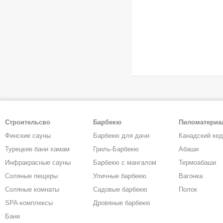
Строительсво
Барбекю
Пиломатери
Финские сауны
Барбекю для дачи
Канадский ке
Турецкие бани хамам
Гриль-Барбекю
Абаши
Инфракрасные сауны
Барбекю с мангалом
Термоабаши
Соляные пещеры
Уличные барбекю
Вагонка
Соляные комнаты
Садовые барбекю
Полок
SPA-комплексы
Дровяные барбекю
Бани