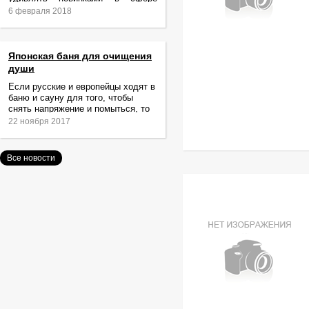
релаксации и ухода за телом.
6 февраля 2018
Японская баня для очищения
души
Если русские и европейцы ходят в
баню и сауну для того, чтобы
снять напряжение и помыться, то
жители Японии идут туда за
22 ноября 2017
очищением не только тела,
Все новости