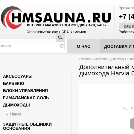
Время р
+7 (
Ваш к
Строительство саун, СПА, хамамов
Работаем
Поиск
О НАС
ДОСТАВКА И 
Вы здесь
Главная
/
Магазин
/
Дымоходы
/
Har
Дополнительный 
дымохода Harvia
АКСЕССУАРЫ
БАРБЕКЮ
БЛОКИ УПРАВЛЕНИЯ
ГИМАЛАЙСКАЯ СОЛЬ
ДЫМОХОДЫ
Harvia
ЗАЩИТНЫЕ ОБШИВКИ
ОСНОВАНИЯ