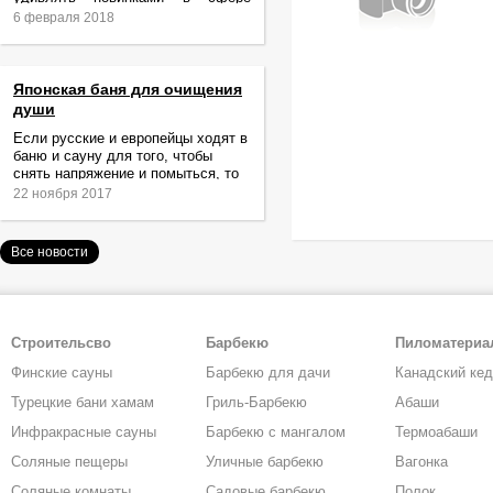
релаксации и ухода за телом.
6 февраля 2018
Японская баня для очищения
души
Если русские и европейцы ходят в
баню и сауну для того, чтобы
снять напряжение и помыться, то
жители Японии идут туда за
22 ноября 2017
очищением не только тела,
Все новости
Строительсво
Барбекю
Пиломатери
Финские сауны
Барбекю для дачи
Канадский ке
Турецкие бани хамам
Гриль-Барбекю
Абаши
Инфракрасные сауны
Барбекю с мангалом
Термоабаши
Соляные пещеры
Уличные барбекю
Вагонка
Соляные комнаты
Садовые барбекю
Полок