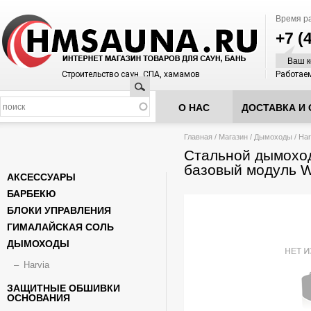
Время р
+7 (
Ваш к
Строительство саун, СПА, хамамов
Работаем
Поиск
О НАС
ДОСТАВКА И 
Вы здесь
Главная
/
Магазин
/
Дымоходы
/
Har
Стальной дымоход
базовый модуль 
АКСЕССУАРЫ
БАРБЕКЮ
БЛОКИ УПРАВЛЕНИЯ
ГИМАЛАЙСКАЯ СОЛЬ
ДЫМОХОДЫ
Harvia
ЗАЩИТНЫЕ ОБШИВКИ
ОСНОВАНИЯ