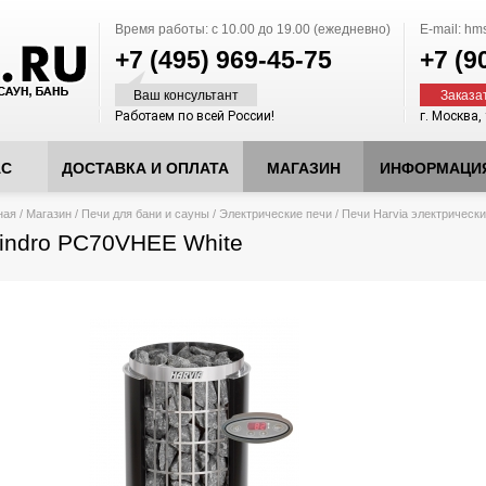
Время работы:
с 10.00 до 19.00 (ежедневно)
E-mail:
hms
+7 (495)
969-45-75
+7 (9
Ваш консультант
Заказа
Работаем по всей России!
г. Москва,
АС
ДОСТАВКА И ОПЛАТА
МАГАЗИН
ИНФОРМАЦИ
десь
ная
/
Магазин
/
Печи для бани и сауны
/
Электрические печи
/
Печи Harvia электрическ
lindro PC70VHEE White