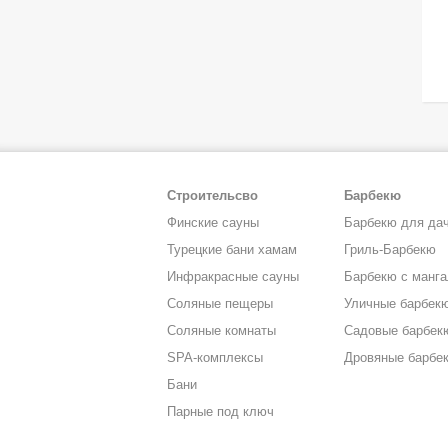
Строительсво
Барбекю
Финские сауны
Барбекю для да
Турецкие бани хамам
Гриль-Барбекю
Инфракрасные сауны
Барбекю с манг
Соляные пещеры
Уличные барбек
Соляные комнаты
Садовые барбек
SPA-комплексы
Дровяные барбе
Бани
Парные под ключ