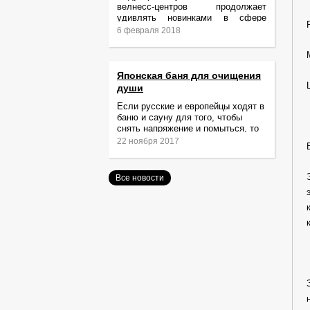
велнесс-центров продолжает
удивлять новинками в сфере
релаксации и ухода за телом.
6 февраля 2018
Японская баня для очищения
души
Если русские и европейцы ходят в
баню и сауну для того, чтобы
снять напряжение и помыться, то
жители Японии идут туда за
22 ноября 2017
очищением не только тела,
Все новости