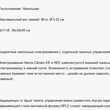
Расположение: Напольная
Максимальный вес камней: 90 кг. Ø 5-10 см
Ш×Г×В: 36х34х93 см
Бюджетные напольные электрокаменки с отдельной панелью управлени
Электрокаменки Harvia Cilindro EE и HEE комплектуются внешней панель
электрокаменку в нижний полок. Возможность встраивания позволяет со
каменка занимает свое естественное место – дизайн не должен зависеть
каменкой.
Защищенную от брызг панель управления можно разместить внутри парил
нержавеющей стали монтажный фланец HPC2 служит завершающим штрих