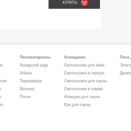
Пиломатериалы
Освещение
Печи 
чи
Канадский кедр
Светильники для бани
Элект
Абаши
Светильники в парную
Дровя
алом
Термоабаши
Светильники для сауны
ю
Вагонка
Светильники в хамам
ю
Полок
Абажуры для сауны
кю
Бра для сауны