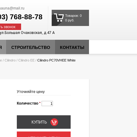
auna@mail.ru
03)
768-88-78
Товаров: 0
0 руб.
ть звонок
 ул.Большая Очаковская, д.47 А
Я
СТРОИТЕЛЬСТВО
КОНТАКТЫ
ие
/
Cilindro
/
Cilindro EE
/
Cilindro PC70VHEE White
Уточняйте цену
Количество
*