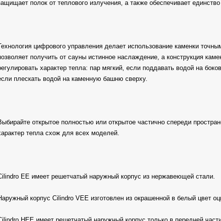
защищает полок от теплового излучения, а также обеспечивает единство
Технология цифрового управления делает использование каменки точны
позволяет получить от сауны истинное наслаждение, а конструкция каме
регулировать характер тепла: пар мягкий, если поддавать водой на боко
если плескать водой на каменную башню сверху.
Выбирайте открытое полностью или открытое частично спереди простран
характер тепла схож для всех моделей.
Cilindro EE имеет решетчатый наружный корпус из нержавеющей стали.
Наружный корпус Cilindro VEE изготовлен из окрашенной в белый цвет оц
Cilindro HEE имеет решетчатый наружный корпус только в передней част