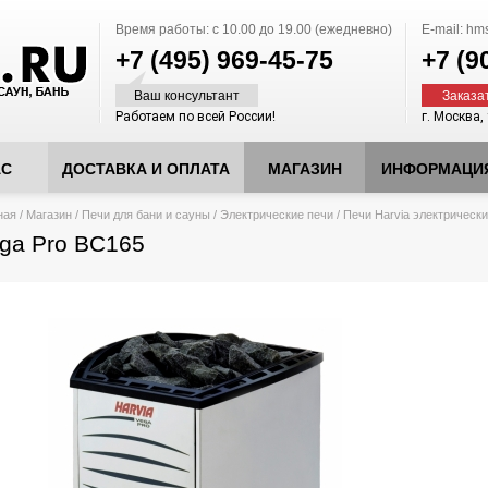
Время работы:
с 10.00 до 19.00 (ежедневно)
E-mail:
hms
+7 (495)
969-45-75
+7 (9
Ваш консультант
Заказа
Работаем по всей России!
г. Москва,
АС
ДОСТАВКА И ОПЛАТА
МАГАЗИН
ИНФОРМАЦИ
десь
ная
/
Магазин
/
Печи для бани и сауны
/
Электрические печи
/
Печи Harvia электрическ
ga Pro BC165