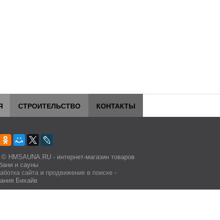
Я
СТРОИТЕЛЬСТВО
КОНТАКТЫ
 © HMSAUNA.RU - интернет-магазин товаров
бани и сауны
аботка сайта
и
продвижение в поиске
-
ания Бихайв
личной офертой.
e.
робнее.