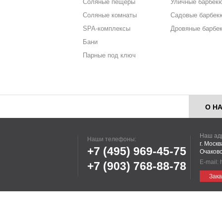
Соляные пещеры
Уличные барбек
Соляные комнаты
Садовые барбек
SPA-комплексы
Дровяные барбе
Бани
Парные под ключ
О Н
Наш ад
Наши телефоны:
г. Моск
+7 (495)
969-45-75
Очаковс
E-mail:
+7 (903)
768-88-78
Зака
Информация, пр
Р
Это не