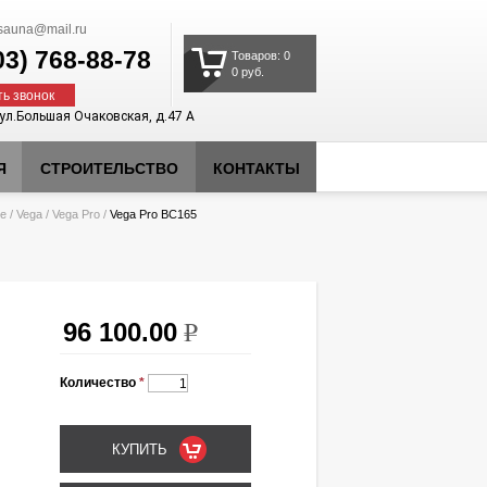
auna@mail.ru
03)
768-88-78
Товаров: 0
0 руб.
ть звонок
 ул.Большая Очаковская, д.47 А
Я
СТРОИТЕЛЬСТВО
КОНТАКТЫ
ие
/
Vega
/
Vega Pro
/
Vega Pro BC165
96 100.00
k
Количество
*