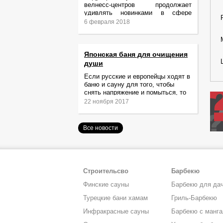
велнесс-центров продолжает
удивлять новинками в сфере
релаксации и ухода за телом.
6 февраля 2018
Японская баня для очищения
души
Если русские и европейцы ходят в
баню и сауну для того, чтобы
снять напряжение и помыться, то
жители Японии идут туда за
22 ноября 2017
очищением не только тела,
Все новости
Строительсво
Барбекю
Финские сауны
Барбекю для да
Турецкие бани хамам
Гриль-Барбекю
Инфракрасные сауны
Барбекю с манг