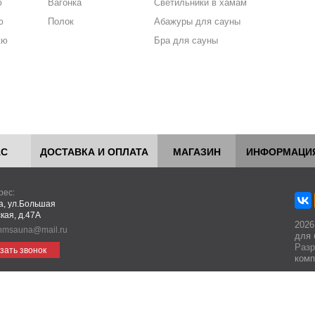
ю
Вагонка
Светильники в хамам
ю
Полок
Абажуры для сауны
кю
Бра для сауны
АС
ДОСТАВКА И ОПЛАТА
МАГАЗИН
ИНФОРМАЦИ
рес:
ва, ул.Большая
кая, д.47А
2026
hmsauna@mail.ru
для 
Разр
зать звонок
комп
едставленная на сайте носит информационный характер и не является пуб
аботая с этим сайтом, вы даете свое согласие на использование файлов cooki
обходимо для нормального функционирования сайта и анализа трафика.
Под