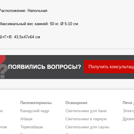
Расположение: Напольная
Максимальный вес камней: 50 кг. Ø 5-10 см
Ш×Г×В: 43,5х47х64 см
Получить консульта
Пиломатериалы
Освещение
Печи 
чи
Канадский кедр
Светильники для бани
Элект
Абаши
Светильники в парную
Дровя
алом
Термоабаши
Светильники для сауны