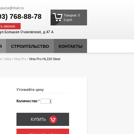
auna@mail.ru
03)
768-88-78
Товаров: 0
0 руб.
ть звонок
 ул.Большая Очаковская, д.47 А
Я
СТРОИТЕЛЬСТВО
КОНТАКТЫ
ие
/
Virta
/
Virta Pro
/
Virta Pro HL220 Steel
Уточняйте цену
Количество
*