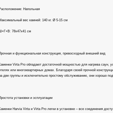
Расположение: Напольная
Максимальный вес камней: 140 кг. Ø 5-15 см
Ш×Г×В: 78х47х41 см
Прочная и функциональная конструкция, превосходный внешний вид
Каменки Virta Pro обладают достаточной мощностью для нагрева саун, у
отелях или многоквартирных домах. Благодаря своей прочной конструкц
на две группы и исключительно простому обслуживанию, они хорошо под
Простота установки и эсплуатации
Каменки Harvia Virta и Virta Pro легки в установке – все соединения дос