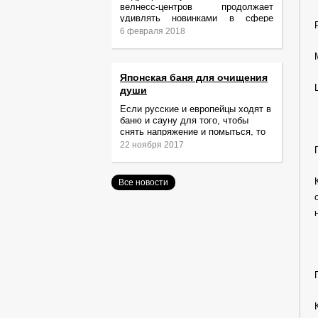
велнесс-центров продолжает
удивлять новинками в сфере
релаксации и ухода за телом.
6 февраля 2018
Японская баня для очищения
души
Если русские и европейцы ходят в
баню и сауну для того, чтобы
снять напряжение и помыться, то
жители Японии идут туда за
22 ноября 2017
очищением не только тела,
Все новости