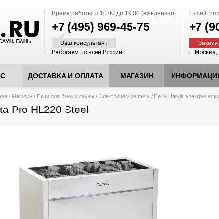
Время работы:
с 10.00 до 19.00 (ежедневно)
E-mail:
hms
+7 (495)
969-45-75
+7 (9
Ваш консультант
Заказа
Работаем по всей России!
г. Москва,
АС
ДОСТАВКА И ОПЛАТА
МАГАЗИН
ИНФОРМАЦИ
десь
ная
/
Магазин
/
Печи для бани и сауны
/
Электрические печи
/
Печи Harvia электрическ
rta Pro HL220 Steel