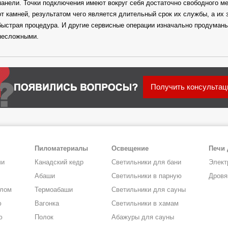
панели. Точки подключения имеют вокруг себя достаточно свободного м
от камней, результатом чего является длительный срок их службы, а их 
быстрая процедура. И другие сервисные операции изначально продуманы
несложными.
Получить консульта
Пиломатериалы
Освещение
Печи 
чи
Канадский кедр
Светильники для бани
Элект
Абаши
Светильники в парную
Дровя
алом
Термоабаши
Светильники для сауны
ю
Вагонка
Светильники в хамам
ю
Полок
Абажуры для сауны