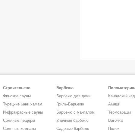
Строительсво
Барбекю
Пиломатери
Финские сауны
Барбекю для дачи
Канадский ке
Турецкие бани хамам
Гриль-Барбекю
Абаши
Инфракрасные сауны
Барбекю с мангалом
Термоабаши
Соляные пещеры
Уличные барбекю
Вагонка
Соляные комнаты
Садовые барбекю
Полок