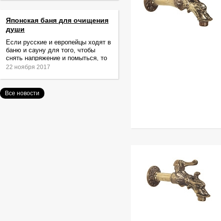
Японская баня для очищения
души
Если русские и европейцы ходят в
баню и сауну для того, чтобы
снять напряжение и помыться, то
жители Японии идут туда за
22 ноября 2017
очищением не только тела,
Все новости