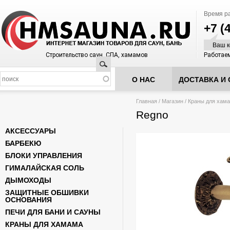
Время р
+7 (
Ваш к
Строительство саун, СПА, хамамов
Работаем
Поиск
О НАС
ДОСТАВКА И 
Вы здесь
Главная
/
Магазин
/
Краны для хам
Regno
АКСЕССУАРЫ
БАРБЕКЮ
БЛОКИ УПРАВЛЕНИЯ
ГИМАЛАЙСКАЯ СОЛЬ
ДЫМОХОДЫ
ЗАЩИТНЫЕ ОБШИВКИ
ОСНОВАНИЯ
ПЕЧИ ДЛЯ БАНИ И САУНЫ
КРАНЫ ДЛЯ ХАМАМА