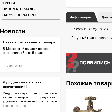
КУРНЫ
ПИЛОМАТЕРИАЛЫ
ПАРОГЕНЕРАТОРЫ
Информация
Доп. 
Размеры: 14,5х(7,8х12.4)
Новости
Латунный кран со шлангом 
Банный фестиваль в Кашире!
В Московской области прошел
фестиваль «Банный спас».
11 июля 2018
Похожие това
Душ для самых ярких
впечатлений!
Индустрия саун, спа-комплексов и
велнесс-центров продолжает
удивлять новинками в сфере
релаксации и ухода за телом.
6 февраля 2018