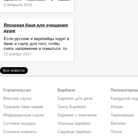
релаксации и ухода за телом.
6 февраля 2018
Японская баня для очищения
души
Если русские и европейцы ходят в
баню и сауну для того, чтобы
снять напряжение и помыться, то
жители Японии идут туда за
22 ноября 2017
очищением не только тела,
Все новости
Строительсво
Барбекю
Пиломатери
Финские сауны
Барбекю для дачи
Канадский ке
Турецкие бани хамам
Гриль-Барбекю
Абаши
Инфракрасные сауны
Барбекю с мангалом
Термоабаши
Соляные пещеры
Уличные барбекю
Вагонка
Соляные комнаты
Садовые барбекю
Полок