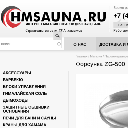
Время р
+7 (
Ваш к
Строительство саун, СПА, хамамов
Работаем
Поиск
О НАС
ДОСТАВКА И 
Вы здесь
Главная
/
Магазин
/
Парогенератор
Форсунка ZG-500
АКСЕССУАРЫ
БАРБЕКЮ
БЛОКИ УПРАВЛЕНИЯ
ГИМАЛАЙСКАЯ СОЛЬ
ДЫМОХОДЫ
ЗАЩИТНЫЕ ОБШИВКИ
ОСНОВАНИЯ
ПЕЧИ ДЛЯ БАНИ И САУНЫ
КРАНЫ ДЛЯ ХАМАМА