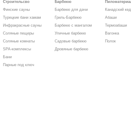
Строительсво
Барбекю
Пиломатери
Финские сауны
Барбекю для дачи
Канадский ке
Турецкие бани хамам
Гриль-Барбекю
Абаши
Инфракрасные сауны
Барбекю с мангалом
Термоабаши
Соляные пещеры
Уличные барбекю
Вагонка
Соляные комнаты
Садовые барбекю
Полок
SPA-комплексы
Дровяные барбекю
Бани
Парные под ключ