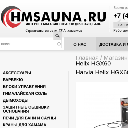
Время р
+7 (
Ваш к
Строительство саун, СПА, хамамов
Работаем
Поиск
О НАС
ДОСТАВКА И 
Главная
/
Магазин
Вы здесь
Helix HGX60
Harvia Helix HGX6
АКСЕССУАРЫ
БАРБЕКЮ
БЛОКИ УПРАВЛЕНИЯ
ГИМАЛАЙСКАЯ СОЛЬ
ДЫМОХОДЫ
ЗАЩИТНЫЕ ОБШИВКИ
ОСНОВАНИЯ
ПЕЧИ ДЛЯ БАНИ И САУНЫ
КРАНЫ ДЛЯ ХАМАМА