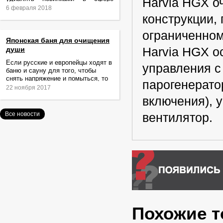
Harvia HGX о
релаксации и ухода за телом.
6 февраля 2018
конструкции,
ограниченном
Японская баня для очищения
души
Harvia HGX о
Если русские и европейцы ходят в
управления с
баню и сауну для того, чтобы
снять напряжение и помыться, то
парогенерато
жители Японии идут туда за
22 ноября 2017
очищением не только тела,
включения), 
Все новости
вентилятор.
Похожие 