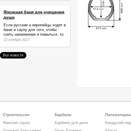
Японская баня для очищения
души
Если русские и европейцы ходят в
баню и сауну для того, чтобы
снять напряжение и помыться, то
жители Японии идут туда за
22 ноября 2017
очищением не только тела,
Все новости
Строительсво
Барбекю
Пиломатери
Финские сауны
Барбекю для дачи
Канадский ке
Турецкие бани хамам
Гриль-Барбекю
Абаши