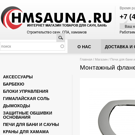
Время р
+7 (
Ваш к
Строительство саун, СПА, хамамов
Работаем
Поиск
О НАС
ДОСТАВКА И 
Вы здесь
Главная
/
Магазин
/
Печи для бани 
Монтажный фланец
АКСЕССУАРЫ
БАРБЕКЮ
БЛОКИ УПРАВЛЕНИЯ
ГИМАЛАЙСКАЯ СОЛЬ
ДЫМОХОДЫ
ЗАЩИТНЫЕ ОБШИВКИ
ОСНОВАНИЯ
ПЕЧИ ДЛЯ БАНИ И САУНЫ
КРАНЫ ДЛЯ ХАМАМА