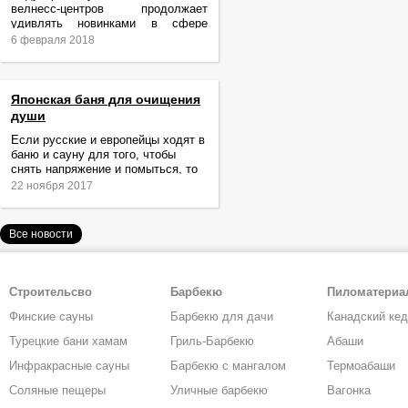
велнесс-центров продолжает
удивлять новинками в сфере
релаксации и ухода за телом.
6 февраля 2018
Японская баня для очищения
души
Если русские и европейцы ходят в
баню и сауну для того, чтобы
снять напряжение и помыться, то
жители Японии идут туда за
22 ноября 2017
очищением не только тела,
Все новости
Строительсво
Барбекю
Пиломатери
Финские сауны
Барбекю для дачи
Канадский ке
Турецкие бани хамам
Гриль-Барбекю
Абаши
Инфракрасные сауны
Барбекю с мангалом
Термоабаши
Соляные пещеры
Уличные барбекю
Вагонка