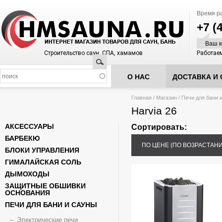
Время р
+7 (
Ваш к
Строительство саун, СПА, хамамов
Работаем
Поиск
О НАС
ДОСТАВКА И 
Вы здесь
Главная
/
Магазин
/
Печи для бани 
Harvia 26
АКСЕССУАРЫ
Сортировать:
БАРБЕКЮ
ПО ЦЕНЕ (ПО ВОЗРАСТАН
БЛОКИ УПРАВЛЕНИЯ
ГИМАЛАЙСКАЯ СОЛЬ
ДЫМОХОДЫ
ЗАЩИТНЫЕ ОБШИВКИ
ОСНОВАНИЯ
ПЕЧИ ДЛЯ БАНИ И САУНЫ
Электрические печи