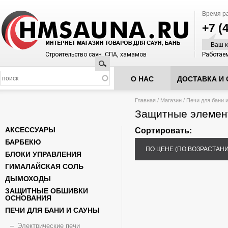
Время р
+7 (
Ваш к
Строительство саун, СПА, хамамов
Работаем
Поиск
О НАС
ДОСТАВКА И 
Вы здесь
Главная
/
Магазин
/
Печи для бани 
Защитные элемен
АКСЕССУАРЫ
Сортировать:
БАРБЕКЮ
ПО ЦЕНЕ (ПО ВОЗРАСТАН
БЛОКИ УПРАВЛЕНИЯ
ГИМАЛАЙСКАЯ СОЛЬ
ДЫМОХОДЫ
ЗАЩИТНЫЕ ОБШИВКИ
ОСНОВАНИЯ
ПЕЧИ ДЛЯ БАНИ И САУНЫ
Электрические печи