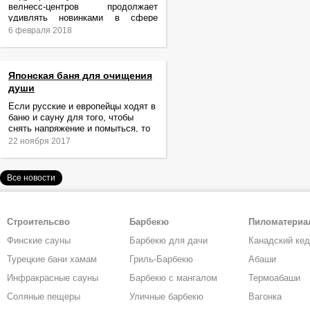
велнесс-центров продолжает
удивлять новинками в сфере
релаксации и ухода за телом.
6 февраля 2018
Японская баня для очищения
души
Если русские и европейцы ходят в
баню и сауну для того, чтобы
снять напряжение и помыться, то
жители Японии идут туда за
22 ноября 2017
очищением не только тела,
Все новости
Строительсво
Барбекю
Пиломатери
Финские сауны
Барбекю для дачи
Канадский ке
Турецкие бани хамам
Гриль-Барбекю
Абаши
Инфракрасные сауны
Барбекю с мангалом
Термоабаши
Соляные пещеры
Уличные барбекю
Вагонка