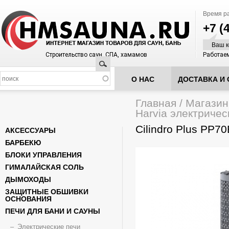
Время р
+7 (
Ваш к
Строительство саун, СПА, хамамов
Работаем
Поиск
О НАС
ДОСТАВКА И 
Главная
/
Магазин
Вы здесь
Harvia электричес
Cilindro Plus PP70
АКСЕССУАРЫ
БАРБЕКЮ
БЛОКИ УПРАВЛЕНИЯ
ГИМАЛАЙСКАЯ СОЛЬ
ДЫМОХОДЫ
ЗАЩИТНЫЕ ОБШИВКИ
ОСНОВАНИЯ
ПЕЧИ ДЛЯ БАНИ И САУНЫ
Электрические печи