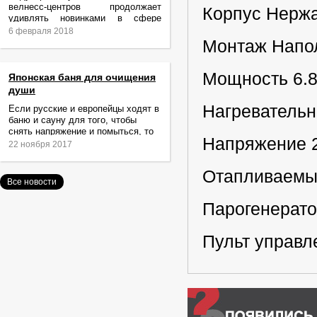
велнесс-центров продолжает
Корпус Нерж
удивлять новинками в сфере
релаксации и ухода за телом.
6 февраля 2018
Монтаж Напо
Мощность 6.8
Японская баня для очищения
души
Нагреватель
Если русские и европейцы ходят в
баню и сауну для того, чтобы
снять напряжение и помыться, то
Напряжение 2
жители Японии идут туда за
22 ноября 2017
очищением не только тела,
Отапливаемы
Все новости
Парогенерато
Пульт управл