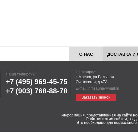
О НАС
ДОСТАВКА И 
Наш адрес:
Наши телефоны:
г. Москва, ул.Большая
+7 (495)
969-45-75
Очаковская, д.47А
E-mail:
hmsauna@mail.ru
+7 (903)
768-88-78
Заказать звонок
Информация, представленная на сайте но
Работая с этим сайтом, вы д
Это необходимо для нормального