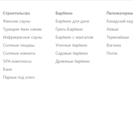
Строительсво
Барбекю
Пиломатери
Финские сауны
Барбекю для дачи
Канадский ке
Турецкие бани хамам
Гриль-Барбекю
Абаши
Инфракрасные сауны
Барбекю с мангалом
Термоабаши
Соляные пещеры
Уличные барбекю
Вагонка
Соляные комнаты
Садовые барбекю
Полок
SPA-комплексы
Дровяные барбекю
Бани
Парные под ключ