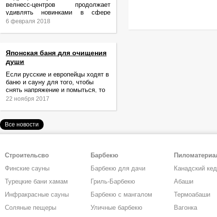
велнесс-центров продолжает
удивлять новинками в сфере
релаксации и ухода за телом.
6 февраля 2018
Японская баня для очищения
души
Если русские и европейцы ходят в
баню и сауну для того, чтобы
снять напряжение и помыться, то
жители Японии идут туда за
22 ноября 2017
очищением не только тела,
Все новости
Строительсво
Барбекю
Пиломатери
Финские сауны
Барбекю для дачи
Канадский ке
Турецкие бани хамам
Гриль-Барбекю
Абаши
Инфракрасные сауны
Барбекю с мангалом
Термоабаши
Соляные пещеры
Уличные барбекю
Вагонка