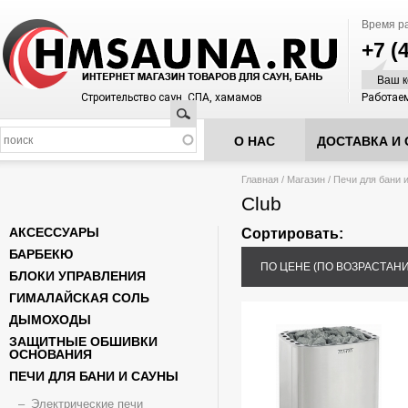
Время р
+7 (
Ваш к
Строительство саун, СПА, хамамов
Работаем
Поиск
О НАС
ДОСТАВКА И 
Вы здесь
Главная
/
Магазин
/
Печи для бани 
Club
АКСЕССУАРЫ
Сортировать:
БАРБЕКЮ
ПО ЦЕНЕ (ПО ВОЗРАСТАН
БЛОКИ УПРАВЛЕНИЯ
ГИМАЛАЙСКАЯ СОЛЬ
ДЫМОХОДЫ
ЗАЩИТНЫЕ ОБШИВКИ
ОСНОВАНИЯ
ПЕЧИ ДЛЯ БАНИ И САУНЫ
Электрические печи