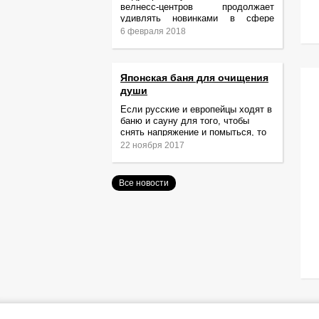
велнесс-центров продолжает
удивлять новинками в сфере
релаксации и ухода за телом.
6 февраля 2018
Японская баня для очищения
души
Если русские и европейцы ходят в
баню и сауну для того, чтобы
снять напряжение и помыться, то
жители Японии идут туда за
22 ноября 2017
очищением не только тела,
Все новости