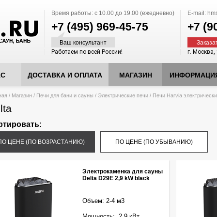
Время работы:
с 10.00 до 19.00 (ежедневно)
E-mail:
hms
+7 (495)
969-45-75
+7 (9
Ваш консультант
Заказа
Работаем по всей России!
г. Москва,
АС
ДОСТАВКА И ОПЛАТА
МАГАЗИН
ИНФОРМАЦИ
десь
ная
/
Магазин
/
Печи для бани и сауны
/
Электрические печи
/
Печи Harvia электрическ
lta
ртировать:
ПО ЦЕНЕ (ПО ВОЗРАСТАНИЮ)
ПО ЦЕНЕ (ПО УБЫВАНИЮ)
Электрокаменка для сауны
Delta D29E 2,9 kW black
Объем: 2-4 м3
Мощность: 2,9 кВт