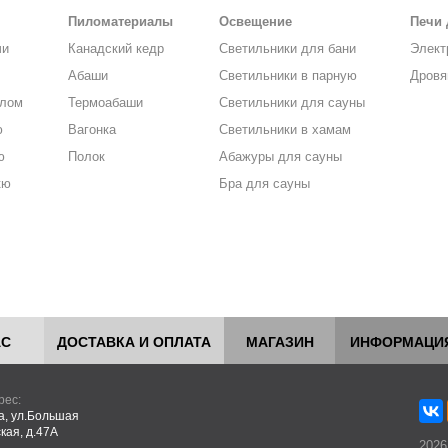
Пиломатериалы
Освещение
Печи 
чи
Канадский кедр
Светильники для бани
Элект
Абаши
Светильники в парную
Дровя
алом
Термоабаши
Светильники для сауны
ю
Вагонка
Светильники в хамам
ю
Полок
Абажуры для сауны
кю
Бра для сауны
АС
ДОСТАВКА И ОПЛАТА
МАГАЗИН
ИНФОРМАЦИ
рес:
ва, ул.Большая
кая, д.47А
2026