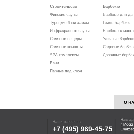
Строительсво
Барбекю
Финские сауны
Барбекю для да
Турецкие бани хамам
Гриль-Барбекю
Инфракрасные сауны
Барбекю с манг
Соляные пещеры
Уличные барбек
Соляные комнаты
Садовые барбек
SPA-комплексы
Дровяные барбе
Бани
Парные под ключ
О Н
Наш ад
Наши телефоны:
г. Моск
+7 (495)
969-45-75
Очаковс