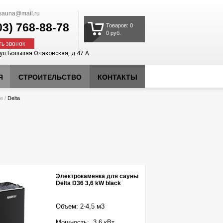
auna@mail.ru
03)
768-88-78
Товаров: 0
0 руб.
ть звонок
 ул.Большая Очаковская, д.47 А
Я
СТРОИТЕЛЬСТВО
КОНТАКТЫ
ие
/
Delta
Электрокаменка для сауны
Delta D36 3,6 kW black
Объем: 2-4,5 м3
Мощность: 3,6 кВт