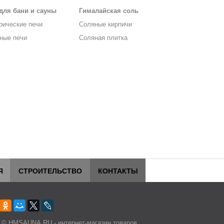
для бани и сауны
Гималайская соль
рические печи
Соляные кирпичи
ные печи
Соляная плитка
Я
СТРОИТЕЛЬСТВО
КОНТАКТЫ
 © HMSAUNA.RU - интернет-магазин товаров