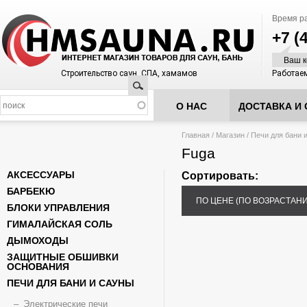
Время р
+7 (
Ваш к
Строительство саун, СПА, хамамов
Работаем
Поиск
О НАС
ДОСТАВКА И 
Вы здесь
Главная
/
Магазин
/
Печи для бани 
Fuga
АКСЕССУАРЫ
Сортировать:
БАРБЕКЮ
ПО ЦЕНЕ (ПО ВОЗРАСТАН
БЛОКИ УПРАВЛЕНИЯ
ГИМАЛАЙСКАЯ СОЛЬ
ДЫМОХОДЫ
ЗАЩИТНЫЕ ОБШИВКИ
ОСНОВАНИЯ
ПЕЧИ ДЛЯ БАНИ И САУНЫ
Электрические печи