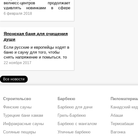
велнесс-центров продолжает
удивлять новинками в сфере
релаксации и ухода за телом.
6 февраля 2018
Японская баня для очищения
души
Если русские и европейцы ходят в
баню и сауну для того, чтобы
снять напряжение и помыться, то
жители Японии идут туда за
22 ноября 2017
очищением не только тела,
Все новости
Строительсво
Барбекю
Пиломатери
Финские сауны
Барбекю для дачи
Канадский ке
Турецкие бани хамам
Гриль-Барбекю
Абаши
Инфракрасные сауны
Барбекю с мангалом
Термоабаши
Соляные пещеры
Уличные барбекю
Вагонка