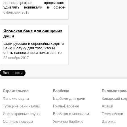
велнесс-центров продолжает
удивлять новинками в сфере
релаксации и ухода за телом.
6 февраля 2018
Японская баня для очищения
души
Если русские и европейцы ходят в
баню и сауну для того, чтобы
снять напряжение и помыться, то
жители Японии идут туда за
22 ноября 2017
очищением не только тела,
Все новости
Строительсво
Барбекю
Пиломатери
Финские сауны
Барбекю для дачи
Канадский ке
Турецкие бани хамам
Гриль-Барбекю
Абаши
Инфракрасные сауны
Барбекю с мангалом
Термоабаши
Соляные пещеры
Уличные барбекю
Вагонка