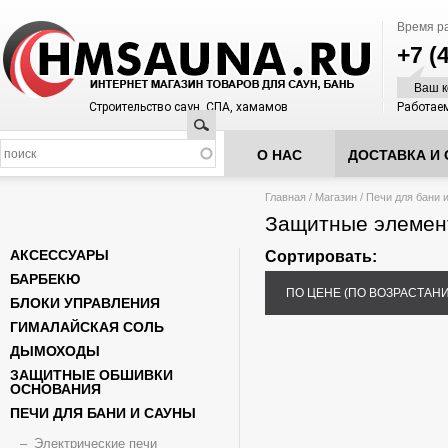
Время р
+7 (
Ваш к
Строительство саун, СПА, хамамов
Работаем
Поиск
О НАС
ДОСТАВКА И 
Вы здесь
Главная
/
Магазин
/
Печи для бани 
Защитные элемент
АКСЕССУАРЫ
Сортировать:
БАРБЕКЮ
ПО ЦЕНЕ (ПО ВОЗРАСТАН
БЛОКИ УПРАВЛЕНИЯ
ГИМАЛАЙСКАЯ СОЛЬ
ДЫМОХОДЫ
ЗАЩИТНЫЕ ОБШИВКИ
ОСНОВАНИЯ
ПЕЧИ ДЛЯ БАНИ И САУНЫ
Электрические печи