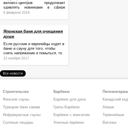
велнесс-центров продолжает
удивлять новинками в сфере
релаксации и ухода за телом.
6 февраля 2018
Японская баня для очищения
души
Если русские и европейцы ходят в
баню и сауну для того, чтобы
снять напряжение и помыться, то
жители Японии идут туда за
22 ноября 2017
очищением не только тела,
Все новости
Строительсво
Барбекю
Пиломатери
Финские сауны
Барбекю для дачи
Канадский ке
Турецкие бани хамам
Гриль-Барбекю
Абаши
Инфракрасные сауны
Барбекю с мангалом
Термоабаши
Соляные пещеры
Уличные барбекю
Вагонка