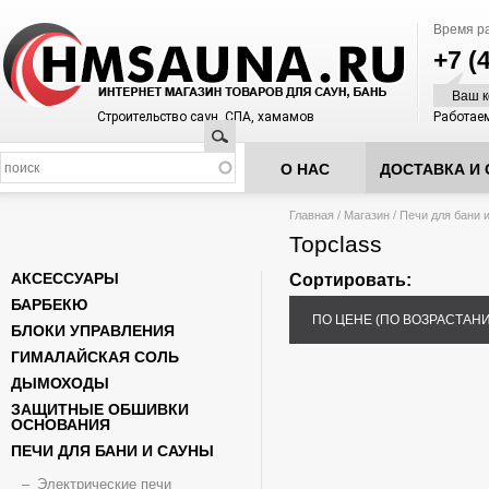
Время р
+7 (
Ваш к
Строительство саун, СПА, хамамов
Работаем
Поиск
О НАС
ДОСТАВКА И 
Вы здесь
Главная
/
Магазин
/
Печи для бани 
Topclass
АКСЕССУАРЫ
Сортировать:
БАРБЕКЮ
ПО ЦЕНЕ (ПО ВОЗРАСТАН
БЛОКИ УПРАВЛЕНИЯ
ГИМАЛАЙСКАЯ СОЛЬ
ДЫМОХОДЫ
ЗАЩИТНЫЕ ОБШИВКИ
ОСНОВАНИЯ
ПЕЧИ ДЛЯ БАНИ И САУНЫ
Электрические печи