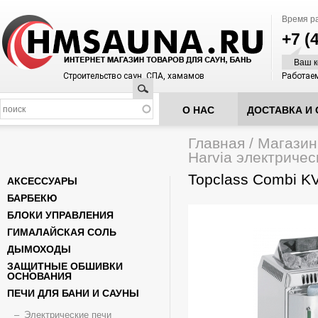
Время р
+7 (
Ваш к
Строительство саун, СПА, хамамов
Работаем
Поиск
О НАС
ДОСТАВКА И 
Главная
/
Магазин
Вы здесь
Harvia электричес
Topclass Combi 
АКСЕССУАРЫ
БАРБЕКЮ
БЛОКИ УПРАВЛЕНИЯ
ГИМАЛАЙСКАЯ СОЛЬ
ДЫМОХОДЫ
ЗАЩИТНЫЕ ОБШИВКИ
ОСНОВАНИЯ
ПЕЧИ ДЛЯ БАНИ И САУНЫ
Электрические печи