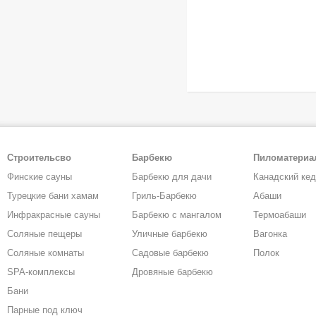
Строительсво
Барбекю
Пиломатери
Финские сауны
Барбекю для дачи
Канадский ке
Турецкие бани хамам
Гриль-Барбекю
Абаши
Инфракрасные сауны
Барбекю с мангалом
Термоабаши
Соляные пещеры
Уличные барбекю
Вагонка
Соляные комнаты
Садовые барбекю
Полок
SPA-комплексы
Дровяные барбекю
Бани
Парные под ключ