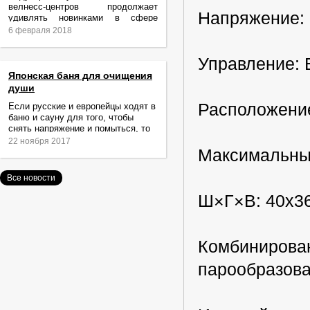
велнесс-центров продолжает
Напряжение: 
удивлять новинками в сфере
релаксации и ухода за телом.
6 февраля 2018
Управление: 
Японская баня для очищения
души
Расположени
Если русские и европейцы ходят в
баню и сауну для того, чтобы
снять напряжение и помыться, то
жители Японии идут туда за
22 ноября 2017
очищением не только тела,
Максимальный 
Все новости
Ш×Г×В: 40х3
Комбинирован
парообразова