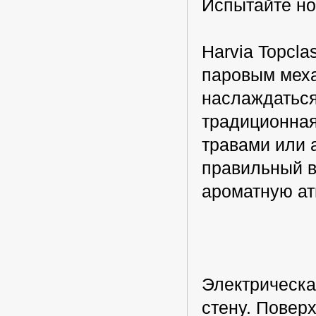
Испытайте н
Harvia Topcl
паровым меха
наслаждаться
традиционная
травами или 
правильный в
ароматную а
Электрическа
стену. Поверх